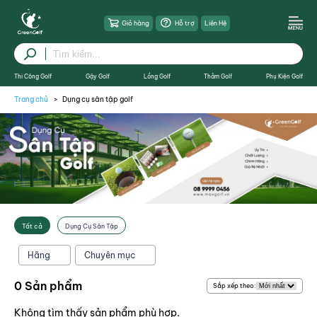
Giỏ hàng
Hỗ trợ
Liên Hệ
Thi Công Golf
Gậy Golf
Lồng Golf
Thảm Golf
Phụ Kiện Golf
Trang chủ
Dụng cụ sân tập golf
X Đóng
Tất cả
Dụng Cụ Sân Tập
Hãng
Chuyên mục
0 Sản phẩm
Sắp xếp theo:
Không tìm thấy sản phẩm phù hợp.