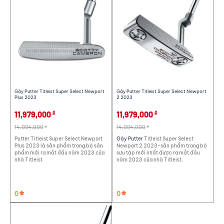
Gậy Putter Titleist Super Select Newport
Gậy Putter Titleist Super Select Newport
Plus 2023
2 2023
11,979,000
11,979,000
đ
đ
14,094,000
14,094,000
đ
đ
Putter Titleist Super Select Newport
Gậy Putter
Titleist Super Select
Plus 2023 là sản phẩm trong bộ sản
Newport 2 2023-sản phẩm trong bộ
phẩm mới ra mắt đầu năm 2023 của
sưu tập mới nhất được ra mắt đầu
Giới tính
Tay thuận
nhà Titleist
năm 2023 của nhà Titleist.
Nam
Nữ
Trẻ em
Tay phải
Tay trái
Chất liệu
Độ dẻo
0
0
Carbon fiber
Steel
R
S
L
SR
X
Graphite
Thép
A
XS
M
Ultra Lite Hi-Carbon
Tất cả
Iron
Wedge
Rescue/Hyb/Uti