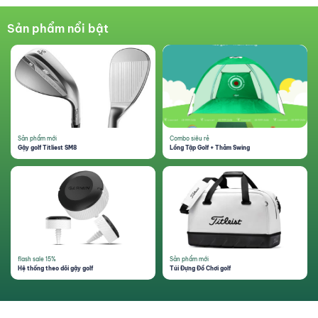
Sản phẩm nổi bật
Sản phẩm mới
Combo siêu rẻ
Gậy golf Titliest SM8
Lồng Tập Golf + Thảm Swing
flash sale 15%
Sản phẩm mới
Hệ thống theo dõi gậy golf
Túi Đựng Đồ Chơi golf