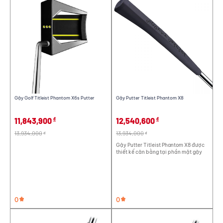
Gậy Golf Titleist Phantom X6s Putter
Gậy Putter Titleist Phantom X8
11,843,900
12,540,600
đ
đ
13,934,000
13,934,000
đ
đ
Gậy Putter Titleist Phantom X8 được
thiết kế cân bằng tại phần mặt gậy
0
0