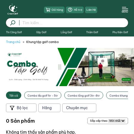
Giỏ hàng
Hỗ trợ
Liên Hệ
Thi Công Golf
Gậy Golf
Lồng Golf
Thảm Golf
Phụ Kiện Golf
Trang chủ
Khung tập golf combo
X Đóng
Tất cả
Combo lều golf 1tr - 5tr
Combo lồng golf 3tr-8tr
Combo khung golf 
Bộ lọc
Hãng
Chuyên mục
0 Sản phẩm
Sắp xếp theo:
Không tìm thấy sản phẩm phù hợp.