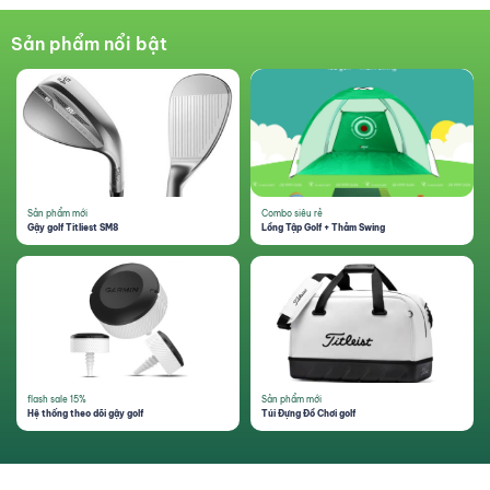
Sản phẩm nổi bật
Sản phẩm mới
Combo siêu rẻ
Gậy golf Titliest SM8
Lồng Tập Golf + Thảm Swing
flash sale 15%
Sản phẩm mới
Hệ thống theo dõi gậy golf
Túi Đựng Đồ Chơi golf