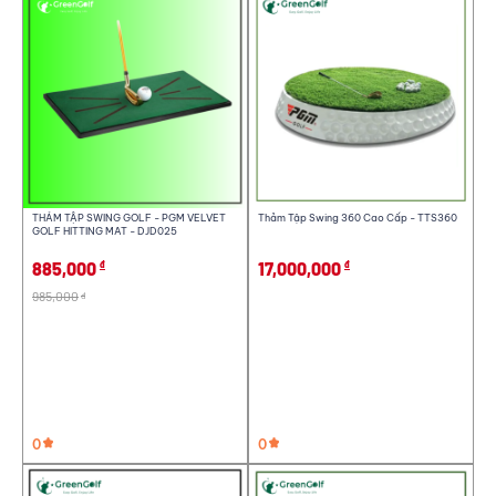
THẢM TẬP SWING GOLF - PGM VELVET
Thảm Tập Swing 360 Cao Cấp - TTS360
GOLF HITTING MAT - DJD025
885,000
17,000,000
đ
đ
985,000
đ
0
0