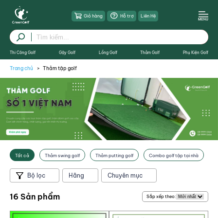
Giỏ hàng
Hỗ trợ
Liên Hệ
Thi Công Golf
Gậy Golf
Lồng Golf
Thảm Golf
Phụ Kiện Golf
Trang chủ
Thảm tập golf
Tất cả
Thảm swing golf
Thảm putting golf
Combo golf tập tại nhà
Bộ lọc
Hãng
Chuyên mục
X Đóng
16 Sản phẩm
Sắp xếp theo: