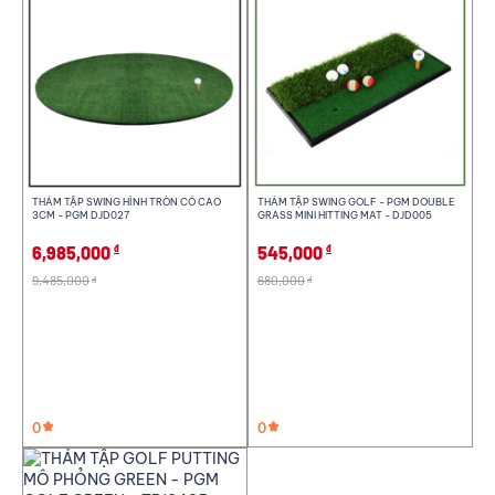
THẢM TẬP SWING HÌNH TRÒN CỎ CAO
THẢM TẬP SWING GOLF - PGM DOUBLE
3CM - PGM DJD027
GRASS MINI HITTING MAT - DJD005
6,985,000
545,000
đ
đ
9,485,000
680,000
đ
đ
Giới tính
Chất liệu
Nam
Nữ
Trẻ em
Thảm cỏ
Nhung
0
0
Độ tuổi
Màu sắc
9-12
13-15
Trên 15
màu sắc 1