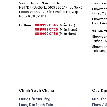
Văn Bô, Nam Từ Liêm, Hà Nội.
Trịnh Văn
MST/ĐKKD/QĐTL: 0109380247_do Sở Kế
Showroom 
Hoạch Và Đầu Tư Thành Phố Hà Nội Cấp
Đông, Mỹ 
Ngày 15/10/2020
Showroom 
Long Biên
Hotline:
08 9999 0345
(Miền Bắc)
08 9999 0456
(Miền Trung)
TP. Hồ C
08 9999 0456
(Miền Nam)
Showroom 
Trường Th
Showroom 
Thủ Đức, 
Chính Sách Chung
Quy Đị
Hướng Dẫn Mua Hàng
Mục Đích 
Hướng Dẫn Thanh Toán
Phạm Vi S