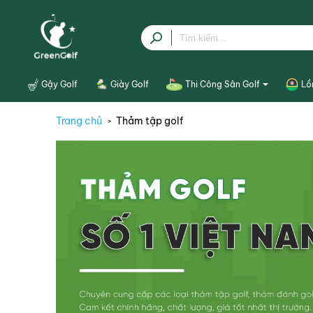
Gậy Golf
Giày Golf
Thi Công Sân Golf
Lồ
Cỏ nhân tạo
Trang chủ
Thảm tập golf
Cỏ golf thật
Hố cát
Cột thép lưới sân tập
Khung thảm tập mini