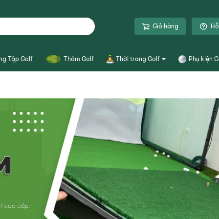
Giỏ hàng
Hỗ
ng Tập Golf
Thảm Golf
Thời trang Golf
Phụ kiện G
Quần Áo Golf
Tất Golf
Mũ Golf
Thắt Lưng Golf