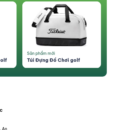
NGAY!
 1
ực tiếp vào số
g cho đơn hàng
Sản phẩm mới
olf
Túi Đựng Đồ Chơi golf
ảo mật của GreenGolf
c
, An