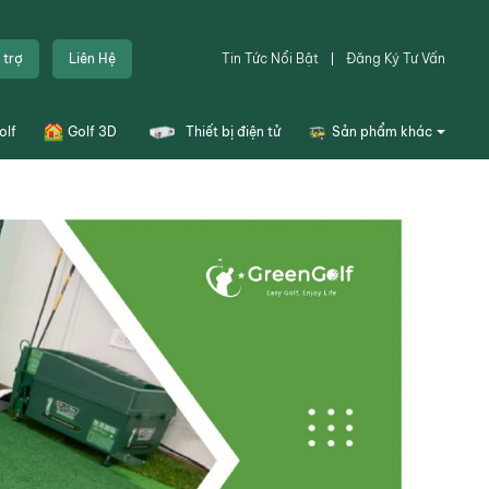
 trợ
Liên Hệ
Tin Tức Nổi Bật
Đăng Ký Tư Vấn
olf
Golf 3D
Thiết bị điện tử
Sản phẩm khác
Túi golf
Dụng cụ sân tập golf
Thiết bị sân golf
Combo tập golf
X Đóng
Khoá học
Đặt sân
Thiết kế bản vẽ