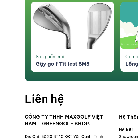
Lọc sản phẩ
Giới tính
Nam
Nữ
Tr
Kích thước
0.5m
1.5m
2.5m
3m
3
Sản phẩm mới
Combo
4m
5m
5.
Gậy golf Titliest SM8
Lồng
6m
7m
8m
1.2m
Liên hệ
CÔNG TY TNHH MAXGOLF VIỆT
Hệ Thố
NAM - GREENGOLF SHOP.
Hà Nội
Địa Chỉ: Số 20 BT 10 KĐT Vân Canh, Trịnh
Showroom 