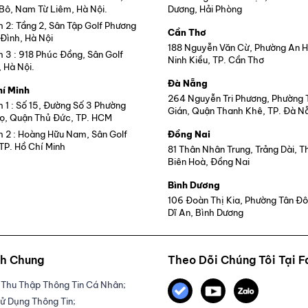
 Bô, Nam Từ Liêm, Hà Nội.
Dương, Hải Phòng
2: Tầng 2, Sân Tập Golf Phương
Cần Thơ
Đình, Hà Nội
188 Nguyễn Văn Cừ, Phường An 
3 : 918 Phúc Đồng, Sân Golf
Ninh Kiều, TP. Cần Thơ
, Hà Nội.
Đà Nẵng
hí Minh
264 Nguyễn Tri Phương, Phường
1 : Số 15, Đường Số 3 Phường
Gián, Quận Thanh Khê, TP. Đà N
ọ, Quận Thủ Đức, TP. HCM
2 : Hoàng Hữu Nam, Sân Golf
Đồng Nai
TP. Hồ Chí Minh
81 Thân Nhân Trung, Trảng Dài, 
Biên Hoà, Đồng Nai
Bình Dương
106 Đoàn Thị Kia, Phường Tân Đô
Dĩ An, Bình Dương
nh Chung
Theo Dõi Chúng Tôi Tại 
Thu Thập Thông Tin Cá Nhân;
ử Dụng Thông Tin;