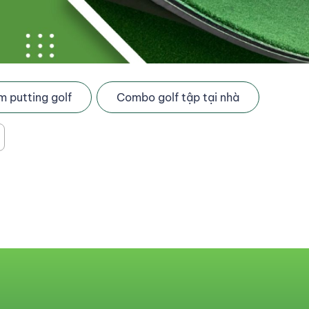
 putting golf
Combo golf tập tại nhà
m swing golf
Thảm putting golf
Combo golf tập tại nhà
Xem thêm