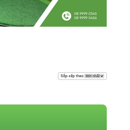
Cỏ thật
Cỏ nhân tạo
Cỏ sân golf
Lưới golf
Dịch vụ khác
Sắp xếp theo: