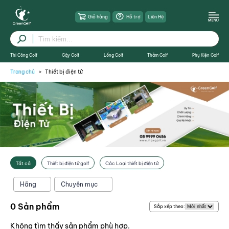
Giỏ hàng
Hỗ trợ
Liên Hệ
Thi Công Golf
Gậy Golf
Lồng Golf
Thảm Golf
Phụ Kiện Golf
Trang chủ
Thiết bị điện tử
X Đóng
Tất cả
Thiết bị điện tử golf
Các Loại thiết bị điện tử
Hãng
Chuyên mục
0 Sản phẩm
Sắp xếp theo:
Không tìm thấy sản phẩm phù hợp.