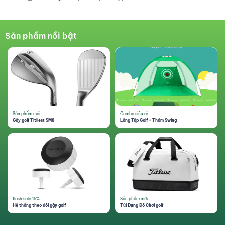
Sản phẩm nổi bật
Sản phẩm mới
Combo siêu rẻ
Gậy golf Titliest SM8
Lồng Tập Golf + Thảm Swing
Tất cả
Thiết bị điện tử golf
Các Loại thiết bị điện tử
Xem thêm
GIẬT VOUCHER NGAY!
flash sale 15%
Sản phẩm mới
Hệ thống theo dõi gậy golf
Túi Đựng Đồ Chơi golf
Voucher sẽ được GreenGolf gửi trực tiếp vào số điện thoại bạn cung
cấp (Áp dụng cho đơn hàng trên 1.000.000VNĐ)