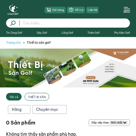
Giỏ hàng
Hỗ trợ
Liên Hệ
Thi Công Golf
Gậy Golf
Lồng Golf
Thảm Golf
Phụ Kiện Golf
Trang chủ
Thiết bị sân golf
X Đóng
Tất cả
THIẾT BỊ SÂN
Hãng
Chuyên mục
0 Sản phẩm
Sắp xếp theo:
Không tìm thấy sản phẩm phù hợp.