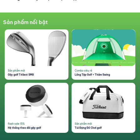
Sản phẩm nổi bật
Sản phẩm mới
Combo siêu rẻ
Gậy golf Titliest SM8
Lồng Tập Golf + Thảm Swing
Tất cả
THIẾT BỊ SÂN
Xem thêm
GIẬT VOUCHER NGAY!
flash sale 15%
Sản phẩm mới
Hệ thống theo dõi gậy golf
Túi Đựng Đồ Chơi golf
Voucher sẽ được GreenGolf gửi trực tiếp vào số điện thoại bạn cung
cấp (Áp dụng cho đơn hàng trên 1.000.000VNĐ)