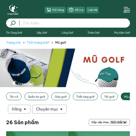
Giỏ hàng
Hỗ trợ
Liên Hệ
Thi Công Golf
Gậy Golf
Lồng Golf
Thảm Golf
Phụ Kiện Golf
Trang chủ
Thời trang Golf
Mũ golf
Tất cả
Quần áo golf
Giày golf
Thắt lưng golf
Tất golf
Mũ golf
Hãng
Chuyên mục
26 Sản phẩm
Sắp xếp theo: