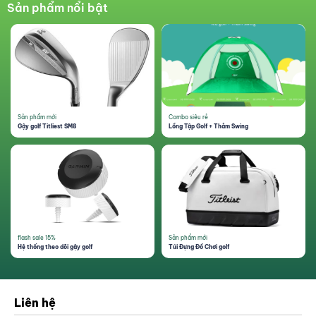
Sản phẩm nổi bật
Sản phẩm mới
Combo siêu rẻ
Gậy golf Titliest SM8
Lồng Tập Golf + Thảm Swing
flash sale 15%
Sản phẩm mới
Hệ thống theo dõi gậy golf
Túi Đựng Đồ Chơi golf
Liên hệ