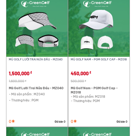
X Đóng
MŨ GOLF LƯỠI TRAI NỬA ĐẦU - MZ040
MŨ GOLF NAM - PGM GOLF CAP - MZ018
1,500,000
450,000
đ
đ
1,600,000
500,000
đ
đ
Mũ Golf Lưỡi Trai Nửa Đầu - MZ040
Mũ Golf Nam - PGM Golf Cap -
MZ018
- Mã sản phẩm : MZ040
- Mã sản phẩm: MZ018
- Thương hiệu : PGM
- Thương hiệu: PGM
0
0
Đã bán 0
Đã bán 0