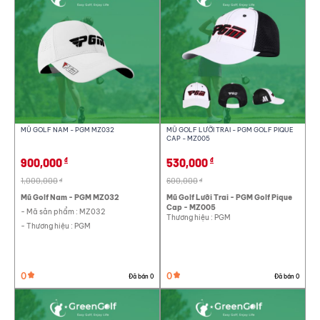
MŨ GOLF NAM - PGM MZ032
MŨ GOLF LƯỠI TRAI - PGM GOLF PIQUE
CAP - MZ005
900,000
530,000
đ
đ
1,000,000
600,000
đ
đ
Mũ Golf Nam - PGM MZ032
Mũ Golf Lưỡi Trai - PGM Golf Pique
Cap - MZ005
- Mã sản phẩm : MZ032
Thương hiệu : PGM
- Thương hiệu : PGM
0
0
Đã bán 0
Đã bán 0