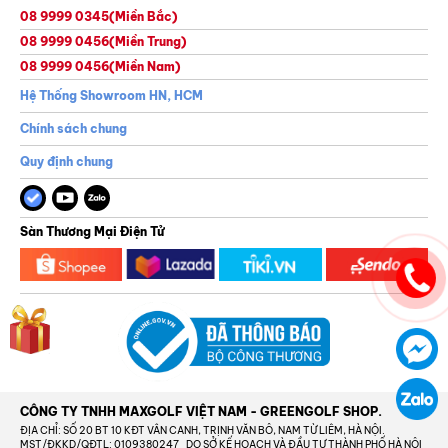
08 9999 0345
(Miền Bắc)
08 9999 0456
(Miền Trung)
08 9999 0456
(Miền Nam)
Hệ Thống Showroom HN, HCM
Chính sách chung
Quy định chung
Sàn Thương Mại Điện Tử
CÔNG TY TNHH MAXGOLF VIỆT NAM - GREENGOLF SHOP.
ĐỊA CHỈ: SỐ 20 BT 10 KĐT VÂN CANH, TRỊNH VĂN BÔ, NAM TỪ LIÊM, HÀ NỘI.
MST/ĐKKD/QĐTL: 0109380247_DO SỞ KẾ HOẠCH VÀ ĐẦU TƯ THÀNH PHỐ HÀ NỘI