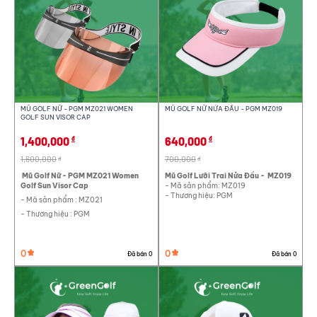
Thắt lưng golf
Tất golf
Mũ golf
Găng tay golf
Phụ kiện chống nắng golf
Xem thêm
GIẬT VOUCHER NGAY!
MŨ GOLF NỮ - PGM MZ021 WOMEN
MŨ GOLF NỮ NỬA ĐẦU - PGM MZ019
GOLF SUN VISOR CAP
Voucher sẽ được GreenGolf gửi trực tiếp vào số điện thoại bạn cung
cấp (Áp dụng cho đơn hàng trên 1.000.000VNĐ)
1,400,000
640,000
đ
đ
1,600,000
700,000
đ
đ
Mũ Golf Nữ - PGM MZ021 Women
Mũ Golf Lưỡi Trai Nửa Đầu - MZ019
Golf Sun Visor Cap
- Mã sản phẩm: MZ019
- Thương hiệu: PGM
- Mã sản phẩm : MZ021
- Thương hiệu : PGM
Thông tin của bạn sẽ được bảo mật theo chính sách bảo mật của GreenGolf
0
0
Đã bán 0
Đã bán 0