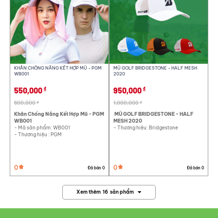
KHĂN CHỐNG NẮNG KẾT HỢP MŨ - PGM
MŨ GOLF BRIDGESTONE - HALF MESH
WB001
2020
550,000
950,000
đ
đ
600,000
1,000,000
đ
đ
Khăn Chống Nắng Kết Hợp Mũ - PGM
MŨ GOLF BRIDGESTONE - HALF
WB001
MESH 2020
- Mã sản phẩm: WB001
- Thương hiệu: Bridgestone
- Thương hiệu : PGM
0
0
Đã bán 0
Đã bán 0
Xem thêm
16
sản phẩm