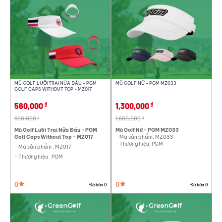
MŨ GOLF LƯỠI TRAI NỬA ĐẦU - PGM
MŨ GOLF NỮ - PGM MZ033
GOLF CAPS WITHOUT TOP - MZ017
560,000
1,300,000
đ
đ
600,000
1,600,000
đ
đ
Mũ Golf Lưỡi Trai Nửa Đầu - PGM
Mũ Golf Nữ - PGM MZ033
Golf Caps Without Top - MZ017
- Mã sản phẩm: MZ033
- Thương hiệu: PGM
- Mã sản phẩm : MZ017
- Thương hiệu : PGM
0
0
Đã bán 0
Đã bán 0
Tất cả
Quần áo golf
Giày golf