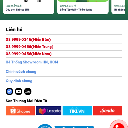
Sản phẩm mới
Combo siêu rẻ
flash sale 1
Gậy golf Titliest SM8
Lồng Tập Golf + Thảm Swing
Hệ thống th
Liên hệ
08 9999 0345
(Miền Bắc)
08 9999 0456
(Miền Trung)
08 9999 0456
(Miền Nam)
Hệ Thống Showroom HN, HCM
Chính sách chung
Quy định chung
Sàn Thương Mại Điện Tử