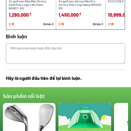
Áo golf nam Nike Men Victory
Áo golf nam dài tay Nike Dry
ECCO GOLF BIOM
Solid Polo Logo Left Chest
Victory Polo Long Sleeve 891235-
891857-100
010
1,290,000
1,450,000
10,999,000
đ
đ
0
0
0
Đã bán 0
Đã bán 0
Bình luận
Hãy là người đầu tiên để lại bình luận.
Sản phẩm nổi bật