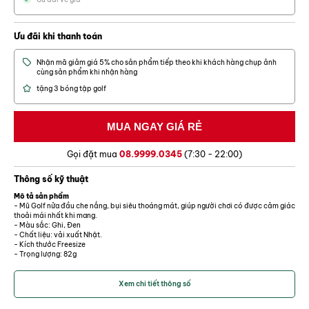
Ưu đãi khi thanh toán
Nhận mã giảm giá 5% cho sản phẩm tiếp theo khi khách hàng chụp ảnh
cùng sản phẩm khi nhận hàng
tặng 3 bóng tập golf
Gọi đặt mua
08.9999.0345
(7:30 - 22:00)
Thông số kỹ thuật
Mô tả sản phẩm
- Mũ Golf nửa đầu che nắng, bụi siêu thoáng mát, giúp người chơi có được cảm giác
thoải mái nhất khi mang.
- Màu sắc: Ghi, Đen
- Chất liệu: vải xuất Nhật.
- Kích thước Freesize
- Trọng lượng: 82g
Xem chi tiết thông số