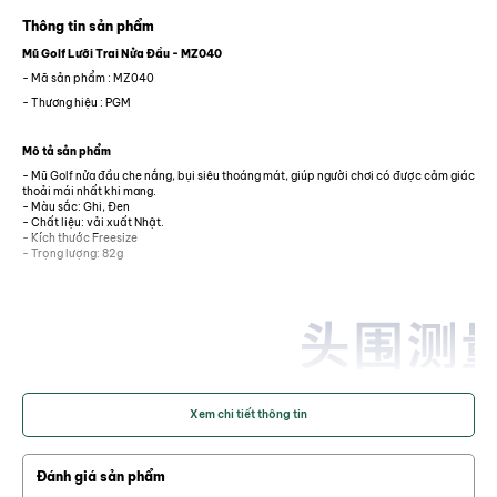
Thông tin sản phẩm
Mũ Golf Lưỡi Trai Nửa Đầu - MZ040
- Mã sản phẩm : MZ040
- Thương hiệu : PGM
Tính năng
- Chắn nắng tốt, giúp bảo vệ mắt và da mặt, thoáng khí, không gây mồ hôi.
Mô tả sản phẩm
- Mũ Golf nửa đầu che nắng, bụi siêu thoáng mát, giúp người chơi có được cảm giác
thoải mái nhất khi mang.
Đánh giá
- Màu sắc: Ghi, Đen
- Chất liệu: vải xuất Nhật.
- Kích thước Freesize
- Trọng lượng: 82g
MŨ GOLF LƯỠI TRAI NỬA ĐẦU - MZ040
MŨ GOLF LƯỠI TRAI NỬA ĐẦU - MZ040
1,500,000 đ
1,600,000 đ
Số lượng:
-
+
Sản phẩm có sẵn
Xem chi tiết thông tin
Thêm vào giỏ hàng
Mua ngay
Đánh giá sản phẩm