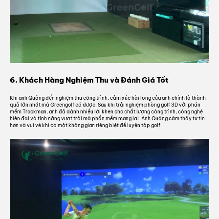
Voucher sẽ được GreenGolf gửi trực tiếp vào số điện thoại bạn cung
cấp (Áp dụng cho đơn hàng trên 1.000.000VNĐ)
6. Khách Hàng Nghiệm Thu và Đánh Giá Tốt
Thông tin của bạn sẽ được bảo mật theo chính sách bảo mật của GreenGolf
Khi anh Quảng đến nghiệm thu công trình, cảm xúc hài lòng của anh chính là thành
quả lớn nhất mà Greengolf có được. Sau khi trải nghiệm phòng golf 3D với phần
mềm Trackman, anh đã dành nhiều lời khen cho chất lượng công trình, công nghệ
hiện đại và tính năng vượt trội mà phần mềm mang lại. Anh Quảng cảm thấy tự tin
hơn và vui vẻ khi có một không gian riêng biệt để luyện tập golf.