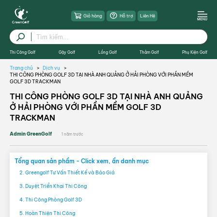
Giỏ hàng
Hỗ trợ
Liên Hệ
Thi Công Golf
Gậy Golf
Lồng Golf
Thảm Golf
Phụ Kiện Golf
Trang chủ
Dịch vụ
THI CÔNG PHÒNG GOLF 3D TẠI NHÀ ANH QUẢNG Ở HẢI PHÒNG VỚI PHẦN MỀM
GOLF 3D TRACKMAN
THI CÔNG PHÒNG GOLF 3D TẠI NHÀ ANH QUẢNG
Ở HẢI PHÒNG VỚI PHẦN MỀM GOLF 3D
TRACKMAN
Admin GreenGolf
1 năm trước
Tổng quan sản phẩm - Click xem, ẩn danh mục
2. Greengolf Tư Vấn Thiết Kế và Báo Giá
3. Duyệt Triển Khai Thi Công
4. Thi Công Phòng Golf 3D
5. Hoàn Thiện Thi Công