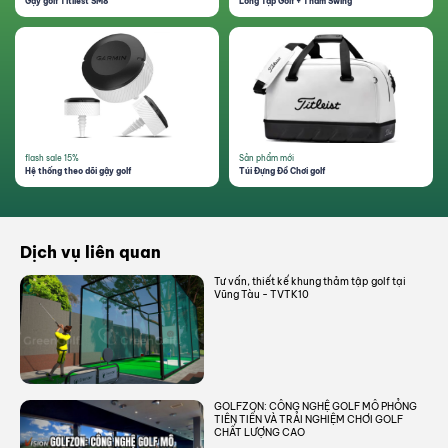
Gậy golf Titliest SM8
Lồng Tập Golf + Thảm Swing
flash sale 15%
Sản phẩm mới
Hệ thống theo dõi gậy golf
Túi Đựng Đồ Chơi golf
Dịch vụ liên quan
Tư vấn, thiết kế khung thảm tập golf tại
Vũng Tàu - TVTK10
GOLFZON: CÔNG NGHỆ GOLF MÔ PHỎNG
TIÊN TIẾN VÀ TRẢI NGHIỆM CHƠI GOLF
CHẤT LƯỢNG CAO