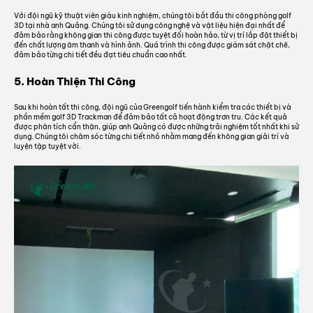
Với đội ngũ kỹ thuật viên giàu kinh nghiệm, chúng tôi bắt đầu thi công phòng golf
3D tại nhà anh Quảng. Chúng tôi sử dụng công nghệ và vật liệu hiện đại nhất để
đảm bảo rằng không gian thi công được tuyệt đối hoàn hảo, từ vị trí lắp đặt thiết bị
đến chất lượng âm thanh và hình ảnh. Quá trình thi công được giám sát chặt chẽ,
đảm bảo từng chi tiết đều đạt tiêu chuẩn cao nhất.
5. Hoàn Thiện Thi Công
Sau khi hoàn tất thi công, đội ngũ của Greengolf tiến hành kiểm tra các thiết bị và
phần mềm golf 3D Trackman để đảm bảo tất cả hoạt động trơn tru. Các kết quả
được phân tích cẩn thận, giúp anh Quảng có được những trải nghiệm tốt nhất khi sử
dụng. Chúng tôi chăm sóc từng chi tiết nhỏ nhằm mang đến không gian giải trí và
luyện tập tuyệt vời.
GIẬT VOUCHER NGAY!