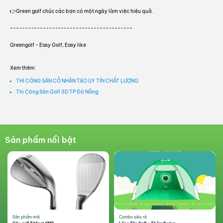
👉Green golf chúc các bạn có một ngày làm việc hiệu quả.
-----------------------------------------
Greengolf - Easy Golf, Easy like
Xem thêm:
THI CÔNG SÂN CỎ NHÂN TẠO UY TÍN CHẤT LƯỢNG
Thi Công Sân Golf 3D TP Đà Nẵng
Sản phẩm nổi bật
Sản phẩm mới
Combo siêu rẻ