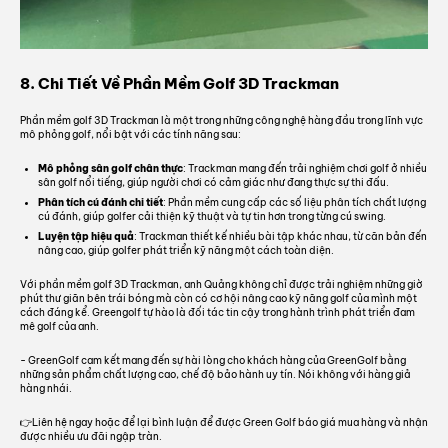
8. Chi Tiết Về Phần Mềm Golf 3D Trackman
Phần mềm golf 3D Trackman là một trong những công nghệ hàng đầu trong lĩnh vực
mô phỏng golf, nổi bật với các tính năng sau:
Mô phỏng sân golf chân thực
: Trackman mang đến trải nghiệm chơi golf ở nhiều
sân golf nổi tiếng, giúp người chơi có cảm giác như đang thực sự thi đấu.
Phân tích cú đánh chi tiết
: Phần mềm cung cấp các số liệu phân tích chất lượng
cú đánh, giúp golfer cải thiện kỹ thuật và tự tin hơn trong từng cú swing.
Luyện tập hiệu quả
: Trackman thiết kế nhiều bài tập khác nhau, từ căn bản đến
nâng cao, giúp golfer phát triển kỹ năng một cách toàn diện.
Với phần mềm golf 3D Trackman, anh Quảng không chỉ được trải nghiệm những giờ
phút thư giãn bên trái bóng mà còn có cơ hội nâng cao kỹ năng golf của mình một
cách đáng kể. Greengolf tự hào là đối tác tin cậy trong hành trình phát triển đam
mê golf của anh.
- GreenGolf cam kết mang đến sự hài lòng cho khách hàng của GreenGolf bằng
những sản phẩm chất lượng cao, chế độ bảo hành uy tín. Nói không với hàng giả
hàng nhái.
👉Liên hệ ngay hoặc để lại bình luận để được Green Golf báo giá mua hàng và nhận
được nhiều ưu đãi ngập tràn.