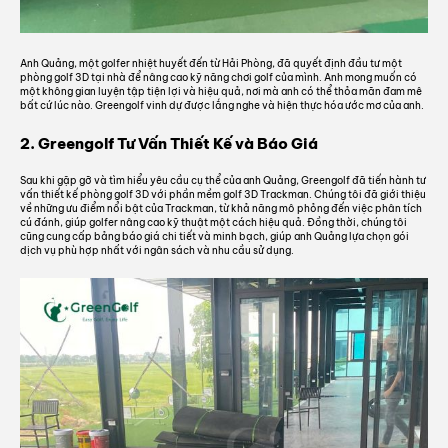
Anh Quảng, một golfer nhiệt huyết đến từ Hải Phòng, đã quyết định đầu tư một
phòng golf 3D tại nhà để nâng cao kỹ năng chơi golf của mình. Anh mong muốn có
một không gian luyện tập tiện lợi và hiệu quả, nơi mà anh có thể thỏa mãn đam mê
bất cứ lúc nào. Greengolf vinh dự được lắng nghe và hiện thực hóa ước mơ của anh.
2. Greengolf Tư Vấn Thiết Kế và Báo Giá
Sau khi gặp gỡ và tìm hiểu yêu cầu cụ thể của anh Quảng, Greengolf đã tiến hành tư
vấn thiết kế phòng golf 3D với phần mềm golf 3D Trackman. Chúng tôi đã giới thiệu
về những ưu điểm nổi bật của Trackman, từ khả năng mô phỏng đến việc phân tích
cú đánh, giúp golfer nâng cao kỹ thuật một cách hiệu quả. Đồng thời, chúng tôi
cũng cung cấp bảng báo giá chi tiết và minh bạch, giúp anh Quảng lựa chọn gói
dịch vụ phù hợp nhất với ngân sách và nhu cầu sử dụng.