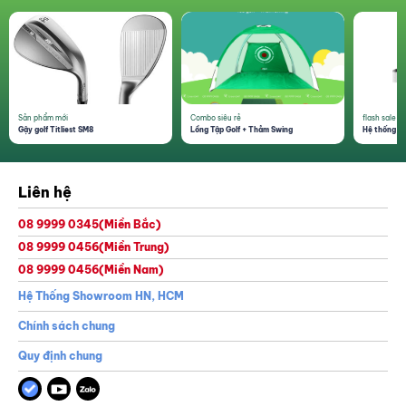
mặt TR.
Sản phẩm mới
Combo siêu rẻ
flash sale 1
Gậy golf Titliest SM8
Lồng Tập Golf + Thảm Swing
Hệ thống th
Liên hệ
08 9999 0345
(Miền Bắc)
08 9999 0456
(Miền Trung)
08 9999 0456
(Miền Nam)
Hệ Thống Showroom HN, HCM
Chính sách chung
Quy định chung