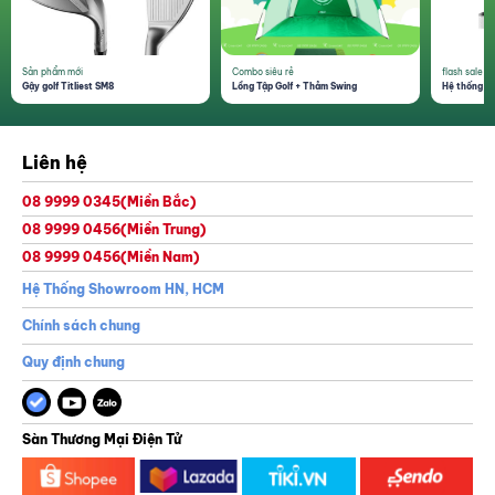
Sản phẩm mới
Combo siêu rẻ
flash sale 1
Gậy golf Titliest SM8
Lồng Tập Golf + Thảm Swing
Hệ thống th
Liên hệ
08 9999 0345
(Miền Bắc)
08 9999 0456
(Miền Trung)
08 9999 0456
(Miền Nam)
Hệ Thống Showroom HN, HCM
Chính sách chung
Quy định chung
Sàn Thương Mại Điện Tử