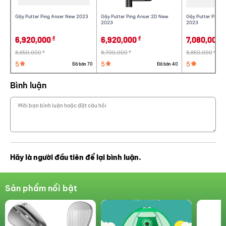
Gậy Putter Ping Anser New 2023
Gậy Putter Ping Anser 2D New
Gậy Putter Ping 
2023
2023
6,920,000
6,920,000
7,080,000
đ
đ
đ
8,650,000
8,700,000
8,850,000
đ
đ
đ
5
5
5
Đã bán 70
Đã bán 40
Bình luận
Hãy là người đầu tiên để lại bình luận.
Sản phẩm nổi bật