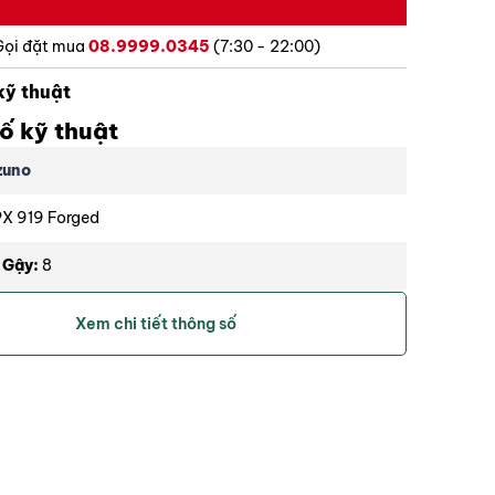
Gọi đặt mua
08.9999.0345
(7:30 - 22:00)
kỹ thuật
ố kỹ thuật
zuno
X 919 Forged
 Gậy:
8
1 - 51 Độ
Xem chi tiết thông số