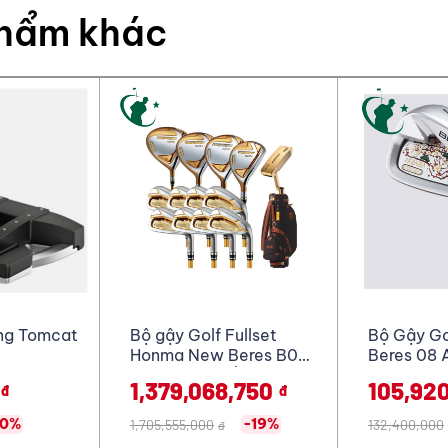
Thêm vào giỏ hàng
Mua ngay
phẩm khác
Thông tin của bạn sẽ được bảo mật theo chính sách b
Quy định đánh giá
Chính sách bảo mật thông tin
ullset
Bộ Gậy Golf HONMA
Gậy Sắt P
eres B07
Beres 08 Aizu 2S Lady
p
(11 gậy)
,750
105,920,000
41,550
đ
đ
-19%
-20%
132,400,000
đ