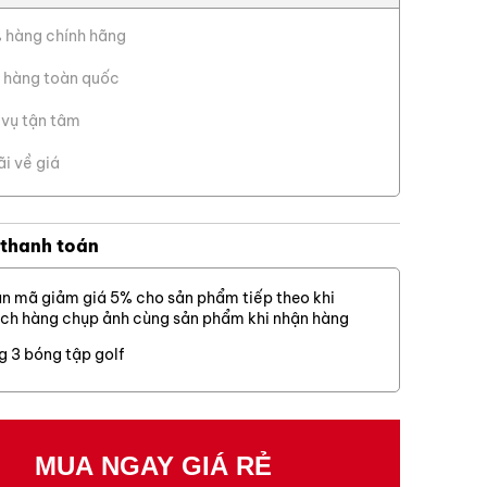
Cỏ thật
 hàng chính hãng
 Điều này giúp
Cỏ nhân tạo
ều golfer, bởi:
 hàng toàn quốc
Cỏ sân golf
 điều chỉnh
 vụ tận tâm
Lưới golf
X Đóng
i chơi có những
ãi về giá
oảng 30% giúp
Dịch vụ khác
hanh vang và hạn
 thanh toán
 Chrome với lớp
ưới ánh sáng
n mã giảm giá 5% cho sản phẩm tiếp theo khi
ch hàng chụp ảnh cùng sản phẩm khi nhận hàng
g vùng đánh
g 3 bóng tập golf