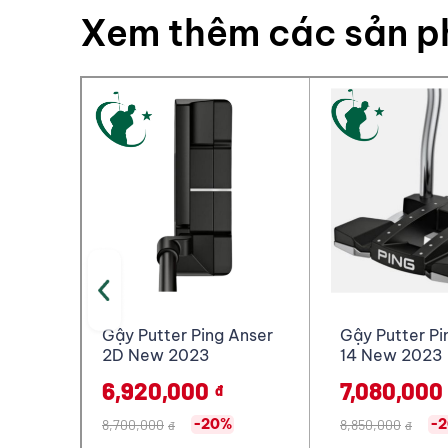
Xem thêm các sản 
Anser
Gậy Putter Ping Tomcat
Bộ gậy Golf F
14 New 2023
Honma New B
5 Sao Cao Cấ
7,080,000
1,379,068
đ
-20%
8,850,000
1,705,555,000
đ
đ