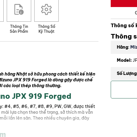
Thông số 
Thông Tin
Thông Số
Sản Phẩm
Kỹ Thuật
Thông s
Hãng
:
Mi
Model:
JP
Số Lượng
h hãng Nhật sở hữu phong cách thiết kế hiện
izuno JPX 919 Forged là dòng gậy được chế
i các loại thép thông thường.
Độ Loft:
2
zuno JPX 919 Forged
Flex:
R
y: #4, #5, #6, #7, #8, #9, PW, GW, được thiết
i mái lựa chọn theo thể trạng, sở thích mà vẫn
ỗi lần lên sân. Theo nhiều chuyên gia, đây
ẩm