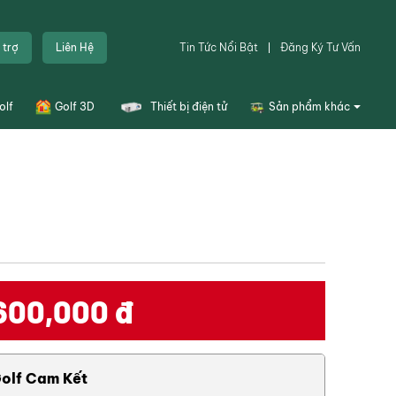
ng tin sản phẩm
 trợ
Liên Hệ
Tin Tức Nổi Bật
Đăng Ký Tư Vấn
olf
Golf 3D
Thiết bị điện tử
Sản phẩm khác
Túi golf
Dụng cụ sân tập golf
Thiết bị sân golf
i, trẻ trung và
 1025 có độ bền
Combo tập golf
Khoá học
600,000
đ
Đặt sân
 với nhiều loại
những cú đánh
g nên bỏ qua
Thiết kế bản vẽ
olf Cam Kết