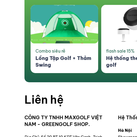
flash sale 15%
Sản phẩm mới
f + Thảm
Hệ thống theo dõi gậy
Túi Đựng Đồ
golf
Liên hệ
CÔNG TY TNHH MAXGOLF VIỆT
Hệ Thố
NAM - GREENGOLF SHOP.
Hà Nội