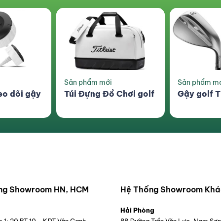
Sản phẩm mới
Combo siêu 
 Chơi golf
Gậy golf Titliest SM8
Lồng Tập 
Swing
ng Showroom HN, HCM
Hệ Thống Showroom Khá
Hải Phòng