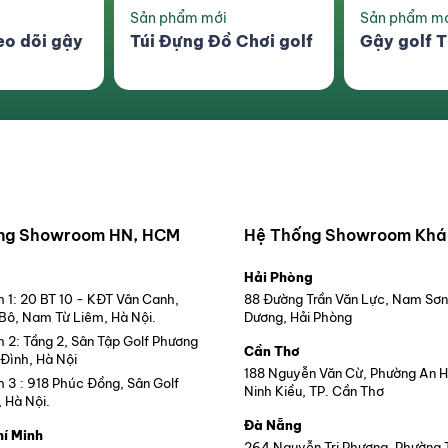
nhiên.”
Sản phẩm mới
Combo siêu 
s phù hợp với ai?
 Chơi golf
Gậy golf Titliest SM8
Lồng Tập 
Swing
ới gậy sắt của họ, có thể là người mới chơi golf
hoảng cách và launch thì TaylorMade Stealth HD
ủa TaylorMade đã được thiết kế để mang lại sự
ch hoặc cảm giác, khiến nó trở nên hoàn hảo
 cải tiến trò chơi.
 nhắm đến những người chơi golf có điểm chấp
ng Showroom HN, HCM
Hệ Thống Showroom Khá
hút trợ giúp để đưa bóng lên không trung, điều
g lớn giúp di chuyển trọng lượng sâu hơn.
Hải Phòng
ho mặt gậy vuông vức dễ dàng hơn và hạn chế
1: 20 BT 10 - KĐT Vân Canh,
88 Đường Trần Văn Lực, Nam Sơn
 Bô, Nam Từ Liêm, Hà Nội.
Dương, Hải Phòng
2: Tầng 2, Sân Tập Golf Phương
Cần Thơ
Đình, Hà Nội
188 Nguyễn Văn Cừ, Phường An 
3 : 918 Phúc Đồng, Sân Golf
Ninh Kiều, TP. Cần Thơ
, Hà Nội.
Đà Nẵng
hí Minh
264 Nguyễn Tri Phương, Phường