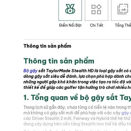
kiếm sự ổn định hơn nữa trên Bộ gậy
2.1. Về thiết kế
Điểm Nổi Bật
Chi Tiết
Tổng Thể
Trong nhiều năm, TaylorMade đã sản
và thường có độ loft cao hơn một ch
Cấu hình mới này nông hơn, thân rộn
Thông tin sản phẩm
Sẽ phù hợp với gậy sắt HD mới, giúp
Stealth HD mới cũng sẽ là loại gậy 
Thông tin sản phẩm
Irons Stealth HD mới có bề mặt nông
Bộ gậy
sắt TaylorMade Stealth HD là loại gậy sắt có 
hơn, ngoài ra còn có đế stepped, kh
dòng gậy sắt siêu dễ đánh, lựa chọn phù hợp dành ch
những người gặp khó khăn trong việc tạo ra tốc độ v
TaylorMade tin rằng những người chơ
thiết kế để giúp các golfer tận hưởng trò chơi nhiều
cấp độ duy nhất của sole, vì vậy tín
1. Tổng quan về bộ gậy sắt T
Nhìn chung, về thiết kế và thẩm mỹ,
game improvement thông thường. Điều
Trong lịch sử gần đây, chưa từng có tiền lệ nào trong
address, người chơi dễ đang nhận th
mà không có gậy sắt mới để phù hợp với các cây
gậy 
(offset) tốt cho những người chơi g
các Driver Stealth 2 mới, Fairway và Hybrid thế hệ thứ 
vẻ như Irons Stealth HD trông giống 
đang xây dựng trên nền tảng Stealth iron thế hệ đầu ti
2.2. Về công nghệ