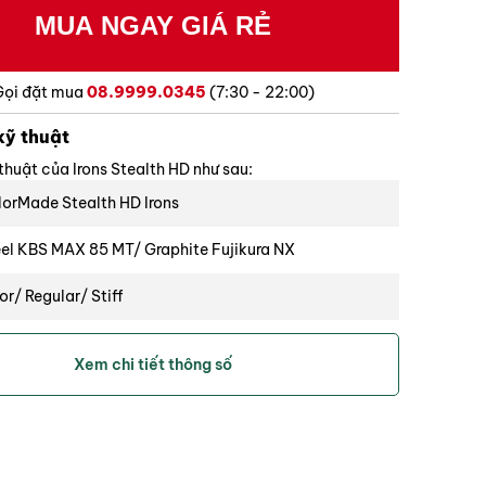
Gọi đặt mua
08.9999.0345
(7:30 - 22:00)
thiên về draw
kỹ thuật
thuật của Irons Stealth HD như sau:
hơn. Gậy sắt
lorMade Stealth HD Irons
hông dễ dàng
eel KBS MAX 85 MT/ Graphite Fujikura NX
vị trí nào.
or/ Regular/ Stiff
hiết lập với
 5 – 9, PW, AW, SW, LW
ới gậy sắt
Xem chi tiết thông số
ống lớn. Tại
ssline 360 (Black/Red) 48g
à độ bù đắp
g góc. Song, có
5 – 59°
 – 65°