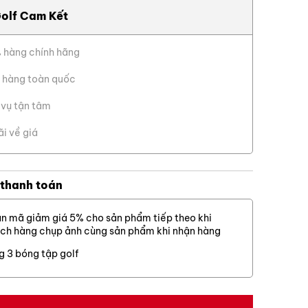
Cỏ thật
olf Cam Kết
Cỏ nhân tạo
 hàng chính hãng
mà không có gậy
Cỏ sân golf
 2 mới, Fairway
X Đóng
th iron thế hệ
 hàng toàn quốc
Lưới golf
 vụ tận tâm
 gần đây. Thế
Dịch vụ khác
suất. Và sự ra
ãi về giá
p thì
 hứa hẹn sẽ thu
 thanh toán
iên.
biệt, mang lại
n mã giảm giá 5% cho sản phẩm tiếp theo khi
t hơn, thường
ch hàng chụp ảnh cùng sản phẩm khi nhận hàng
n trong suốt quá
a gậy ghi điểm.”
g 3 bóng tập golf
 chơi đang tìm