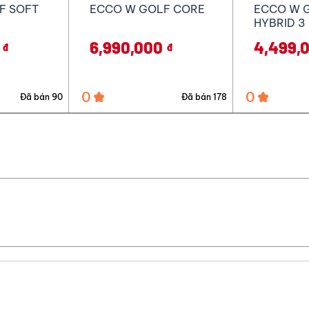
F CORE
ECCO W GOLF BIOM
ECCO W 
HYBRID 3
PRO
4,499,000
6,479,
đ
đ
0
0
Đã bán 178
Đã bán 32