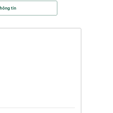
Size
thông tin
trọng lượn