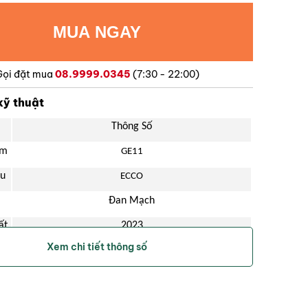
Gọi đặt mua
08.9999.0345
(7:30 - 22:00)
kỹ thuật
Thông Số
ẩm
GE11
ệu
ECCO
Đan Mạch
ất
2023
Xem chi tiết thông số
White
Rèn luyện kỹ năng đánh golf một cách hiệu quả.
Nam