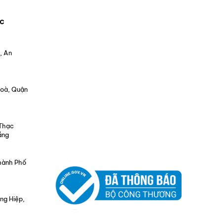
c
, An
Hoà, Quận
 Thạc
ẵng
Thành Phố
ng Hiệp,