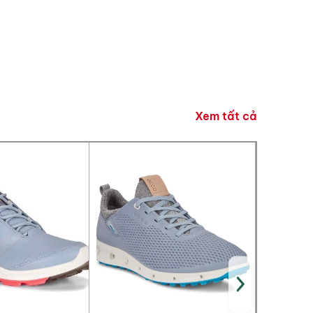
NGAY!
ực tiếp vào số
Xem tất cả
g cho đơn hàng
ảo mật của GreenGolf