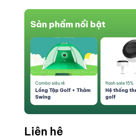
Sản phẩm nổi bật
flash sale 15%
Sản phẩm mới
f + Thảm
Hệ thống theo dõi gậy
Túi Đựng Đồ
golf
Liên hệ