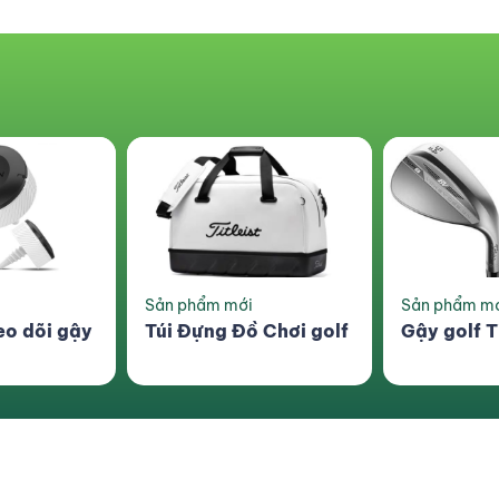
Sản phẩm mới
Combo siêu 
 Chơi golf
Gậy golf Titliest SM8
Lồng Tập 
Swing