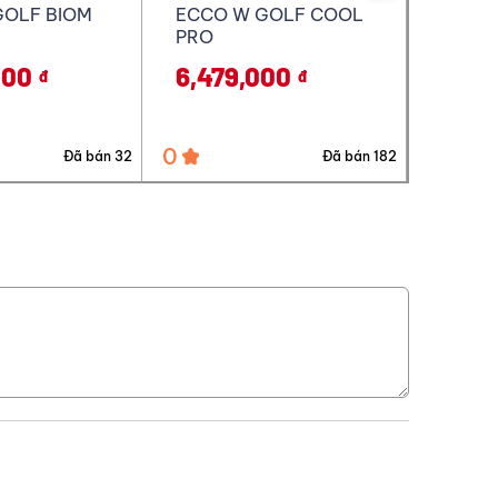
GOLF COOL
ECCO W GOLF COOL
ECCO 
PRO
000
8,290,000
10,9
đ
đ
0
0
Đã bán 182
Đã bán 32