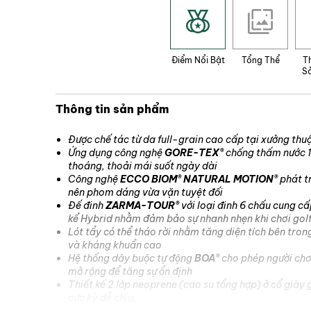
Điểm Nổi Bật
Tổng Thể
T
S
Thông tin sản phẩm
Được chế tác từ da full-grain cao cấp tại xưởng t
Ứng dụng công nghệ
GORE-TEX®
chống thấm nước 10
thoáng, thoải mái suốt ngày dài
Công nghệ
ECCO BIOM® NATURAL MOTION®
phát tr
nên phom dáng vừa vặn tuyệt đối
Đế đinh
ZARMA-TOUR®
với loại đinh 6 chấu cung cấp
kế Hybrid nhằm đảm bảo sự nhanh nhẹn khi chơi gol
Lót tẩy có thể tháo rời nhằm tăng diện tích bên tro
và kháng khuẩn cao
Hệ thống dây buộc tự động
BOA®
cho phép người chơ
mở rộng để tăng sự ổn định
Thiết kế 2 lớp neoprene (cao su tổng hợp) ở cổ giày
cực kỳ dễ chịu.