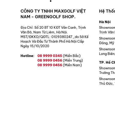
CÔNG TY TNHH MAXGOLF VIỆT
Hệ Thố
NAM - GREENGOLF SHOP.
Hà Nội
Địa Chỉ: Số 20 BT 10 KĐT Vân Canh, Trịnh
Showroom 
Văn Bô, Nam Từ Liêm, Hà Nội.
Trịnh Văn
MST/ĐKKD/QĐTL: 0109380247_do Sở Kế
Showroom 
Hoạch Và Đầu Tư Thành Phố Hà Nội Cấp
Đông, Mỹ 
Ngày 15/10/2020
Showroom 
Long Biên
Hotline:
08 9999 0345
(Miền Bắc)
08 9999 0456
(Miền Trung)
TP. Hồ C
08 9999 0456
(Miền Nam)
Showroom 
Trường Th
Showroom 
Thủ Đức, 