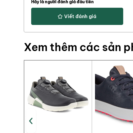
Hãy là người đánh giá đầu tiên
Viết đánh giá
Xem thêm các sản 