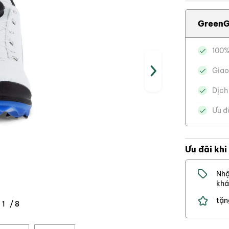
GreenG
100%
Giao
Dịch
Ưu đ
Ưu đãi khi
Nhậ
khá
tặn
x
/
/
1
1
1
/
1
/
8
0