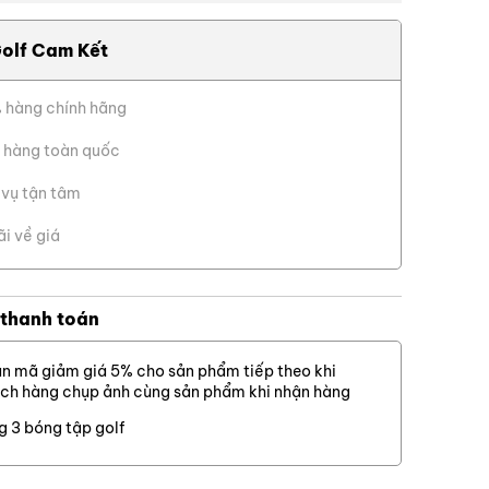
Cỏ thật
olf Cam Kết
Cỏ nhân tạo
X Đóng
Cỏ sân golf
 hàng chính hãng
Lưới golf
 hàng toàn quốc
Dịch vụ khác
 vụ tận tâm
ãi về giá
 thanh toán
n mã giảm giá 5% cho sản phẩm tiếp theo khi
ch hàng chụp ảnh cùng sản phẩm khi nhận hàng
g 3 bóng tập golf