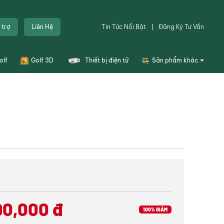
n sản phẩm
 trợ
Liên Hệ
Tin Tức Nổi Bật
Đăng Ký Tư Vấn
olf
Golf 3D
Thiết bị điện tử
Sản phẩm khác
g, thoải mái
Túi golf
nên phom dáng
Dụng cụ sân tập golf
t kế Hybrid nhằm
Thiết bị sân golf
 và kháng khuẩn
Combo tập golf
mở rộng để tăng
Khoá học
Đặt sân
ực kỳ dễ chịu.
90,000
đ
Thiết kế bản vẽ
100% GIẢM