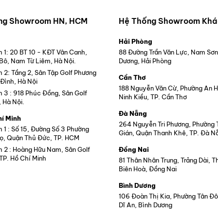
ng Showroom HN, HCM
Hệ Thống Showroom Khá
Hải Phòng
1: 20 BT 10 - KĐT Vân Canh,
88 Đường Trần Văn Lực, Nam Sơn
 Bô, Nam Từ Liêm, Hà Nội.
Dương, Hải Phòng
2: Tầng 2, Sân Tập Golf Phương
Cần Thơ
Đình, Hà Nội
188 Nguyễn Văn Cừ, Phường An 
3 : 918 Phúc Đồng, Sân Golf
Ninh Kiều, TP. Cần Thơ
, Hà Nội.
Đà Nẵng
hí Minh
264 Nguyễn Tri Phương, Phường
1 : Số 15, Đường Số 3 Phường
Gián, Quận Thanh Khê, TP. Đà N
ọ, Quận Thủ Đức, TP. HCM
2 : Hoàng Hữu Nam, Sân Golf
Đồng Nai
TP. Hồ Chí Minh
81 Thân Nhân Trung, Trảng Dài, 
Biên Hoà, Đồng Nai
Bình Dương
106 Đoàn Thị Kia, Phường Tân Đô
Dĩ An, Bình Dương