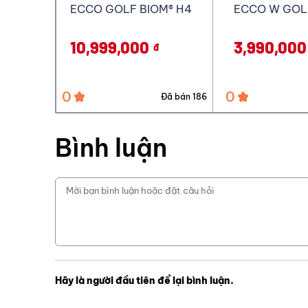
M® H4
ECCO W GOLF SOFT
ECCO W GOL
3,990,000
6,990,000
đ
0
0
Đã bán 186
Đã bán 90
Bình luận
Hãy là người đầu tiên để lại bình luận.