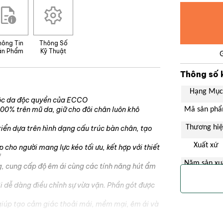
hông Tin
Thông Số
ản Phẩm
Kỹ Thuật
Thông số 
Hạng Mục
huộc da độc quyền của ECCO
0% trên mũ da, giữ cho đôi chân luôn khô
Mã sản ph
Thương hi
iển dựa trên hình dạng cấu trúc bàn chân, tạo
Xuất xứ
 cho người mang lực kéo tối ưu, kết hợp với thiết
f
Năm sản xu
ng, cung cấp độ êm ái cùng các tính năng hút ẩm
Màu sắc
i dễ dàng điều chỉnh sự vừa vặn. Phần gót được
Tính năng
 giúp tạo cảm giác thoải mái, mềm mại, êm ái và
Đối tượng