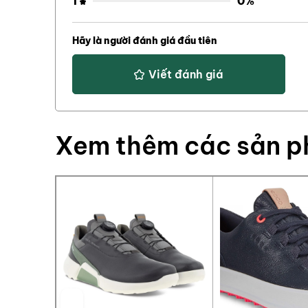
1
0%
Hãy là người đánh giá đầu tiên
Viết đánh giá
Xem thêm các sản 