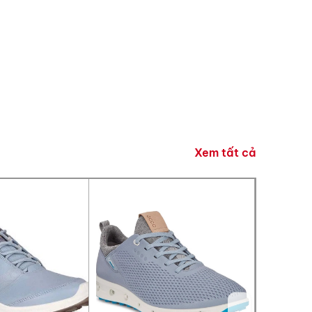
NGAY!
ực tiếp vào số
g cho đơn hàng
Xem tất cả
ảo mật của GreenGolf