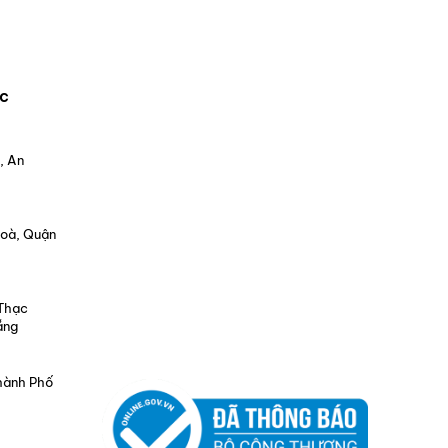
c
, An
Hoà, Quận
 Thạc
ẵng
Thành Phố