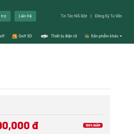
m
 trợ
Liên Hệ
Tin Tức Nổi Bật
Đăng Ký Tư Vấn
olf
Golf 3D
Thiết bị điện tử
Sản phẩm khác
ON®
, mang đến
Túi golf
g, thoải mái
Dụng cụ sân tập golf
Thiết bị sân golf
nên phom dáng
Combo tập golf
t kế Hybrid nhằm
Khoá học
 và kháng khuẩn
Đặt sân
mở rộng để tăng
90,000
đ
Thiết kế bản vẽ
100% GIẢM
ực kỳ dễ chịu.