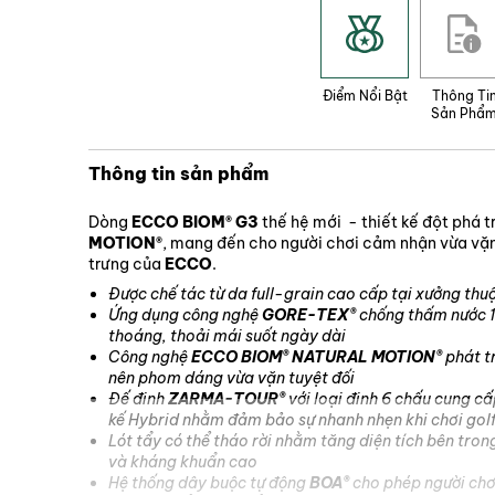
Điểm Nổi Bật
Thông Ti
Sản Phẩ
Thông tin sản phẩm
Dòng
ECCO BIOM® G3
thế hệ mới - thiết kế đột phá 
MOTION®
, mang đến cho người chơi cảm nhận vừa vặn 
trưng của
ECCO
.
Được chế tác từ da full-grain cao cấp tại xưởng th
Ứng dụng công nghệ
GORE-TEX®
chống thấm nước 10
thoáng, thoải mái suốt ngày dài
Công nghệ
ECCO BIOM® NATURAL MOTION®
phát tr
nên phom dáng vừa vặn tuyệt đối
Đế đinh
ZARMA-TOUR®
với loại đinh 6 chấu cung cấp
kế Hybrid nhằm đảm bảo sự nhanh nhẹn khi chơi gol
Lót tẩy có thể tháo rời nhằm tăng diện tích bên tro
và kháng khuẩn cao
Hệ thống dây buộc tự động
BOA®
cho phép người chơ