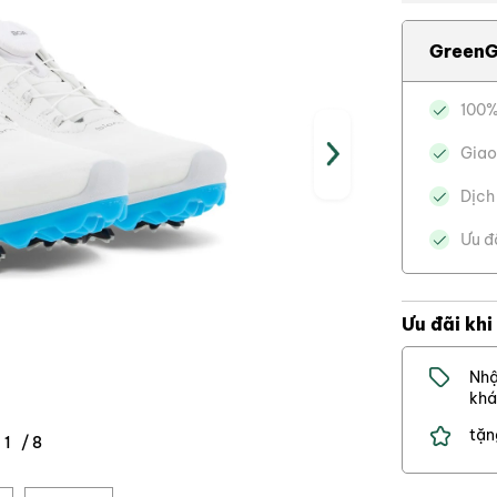
GreenG
100%
Giao
Dịch
Ưu đ
Ưu đãi khi
Nhậ
khá
tặn
x
/
/
1
1
1
/
1
/
8
0