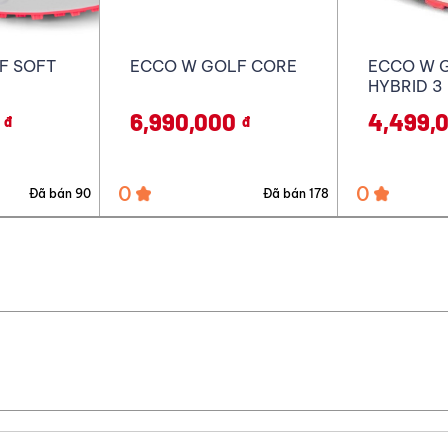
F CORE
ECCO W GOLF BIOM
ECCO W 
HYBRID 3
PRO
4,499,000
6,479,
đ
đ
0
0
Đã bán 178
Đã bán 32