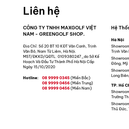
Liên hệ
CÔNG TY TNHH MAXGOLF VIỆT
Hệ Thố
NAM - GREENGOLF SHOP.
Hà Nội
Địa Chỉ: Số 20 BT 10 KĐT Vân Canh, Trịnh
Showroom 
Văn Bô, Nam Từ Liêm, Hà Nội.
Trịnh Văn
MST/ĐKKD/QĐTL: 0109380247_do Sở Kế
Showroom 
Hoạch Và Đầu Tư Thành Phố Hà Nội Cấp
Đông, Mỹ 
Ngày 15/10/2020
Showroom 
Long Biên
Hotline:
08 9999 0345
(Miền Bắc)
08 9999 0456
(Miền Trung)
TP. Hồ C
08 9999 0456
(Miền Nam)
Showroom 
Trường Th
Showroom 
Thủ Đức, 