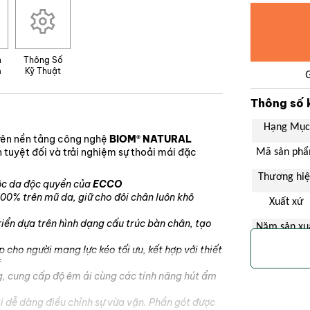
n
Thông Số
m
Kỹ Thuật
Thông số 
Hạng Mục
trên nền tảng công nghệ
BIOM® NATURAL
tuyệt đối và trải nghiệm sự thoải mái đặc
Mã sản ph
Thương hi
uộc da độc quyền của
ECCO
0% trên mũ da, giữ cho đôi chân luôn khô
Xuất xứ
iển dựa trên hình dạng cấu trúc bàn chân, tạo
Năm sản xu
 cho người mang lực kéo tối ưu, kết hợp với thiết
Màu sắc
f
ng, cung cấp độ êm ái cùng các tính năng hút ẩm
Tính năng
i dễ dàng điều chỉnh sự vừa vặn. Phần gót được
Đối tượng