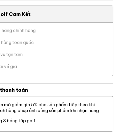
Cỏ thật
olf Cam Kết
Cỏ nhân tạo
Cỏ sân golf
X Đóng
 hàng chính hãng
Lưới golf
 hàng toàn quốc
Dịch vụ khác
 vụ tận tâm
ãi về giá
 thanh toán
n mã giảm giá 5% cho sản phẩm tiếp theo khi
ch hàng chụp ảnh cùng sản phẩm khi nhận hàng
g 3 bóng tập golf