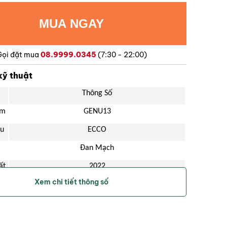
Gọi đặt mua
08.9999.0345
(7:30 - 22:00)
kỹ thuật
Thông Số
ẩm
GENU13
ệu
ECCO
Đan Mạch
ất
2022
Xem chi tiết thông số
White
Rèn luyện kỹ năng đánh golf một cách hiệu quả.
Nữ