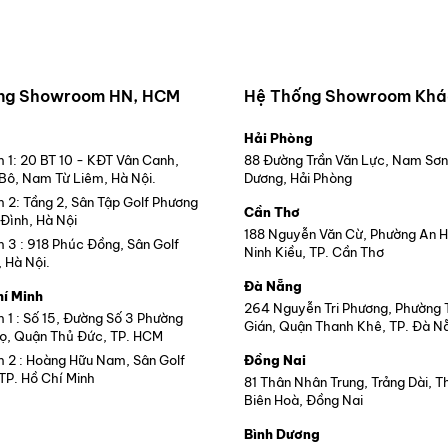
ng Showroom HN, HCM
Hệ Thống Showroom Khá
Hải Phòng
1: 20 BT 10 - KĐT Vân Canh,
88 Đường Trần Văn Lực, Nam Sơn
 Bô, Nam Từ Liêm, Hà Nội.
Dương, Hải Phòng
2: Tầng 2, Sân Tập Golf Phương
Cần Thơ
Đình, Hà Nội
188 Nguyễn Văn Cừ, Phường An 
3 : 918 Phúc Đồng, Sân Golf
Ninh Kiều, TP. Cần Thơ
, Hà Nội.
Đà Nẵng
hí Minh
264 Nguyễn Tri Phương, Phường
1 : Số 15, Đường Số 3 Phường
Gián, Quận Thanh Khê, TP. Đà N
ọ, Quận Thủ Đức, TP. HCM
2 : Hoàng Hữu Nam, Sân Golf
Đồng Nai
TP. Hồ Chí Minh
81 Thân Nhân Trung, Trảng Dài, 
Biên Hoà, Đồng Nai
Bình Dương