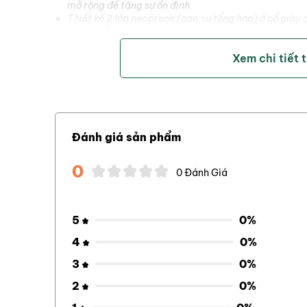
mở rộng để tăng sự ổn định
Thiết kế 2 lớp neoprene (cao su tổng hợp) ở cổ giày
cực kỳ dễ chịu.
Xem chi tiết 
Đánh giá sản phẩm
0
0 Đánh Giá
5
0%
4
0%
3
0%
2
0%