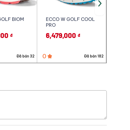
GOLF COOL
ECCO W GOLF COOL
ECCO 
PRO
000
8,290,000
10,9
đ
đ
0
0
Đã bán 182
Đã bán 32