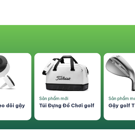
Sản phẩm mới
Combo siêu 
 Chơi golf
Gậy golf Titliest SM8
Lồng Tập 
Swing