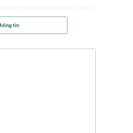
Size
 giúp tạo cảm giác thoải mái, mềm mại, êm ái và
trọng lượn
thông tin