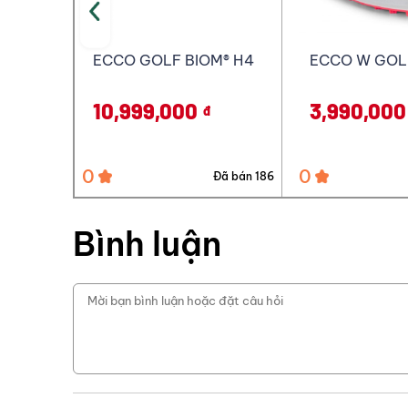
M® H4
ECCO W GOLF SOFT
ECCO W GOL
3,990,000
6,990,000
đ
0
0
Đã bán 186
Đã bán 90
Bình luận