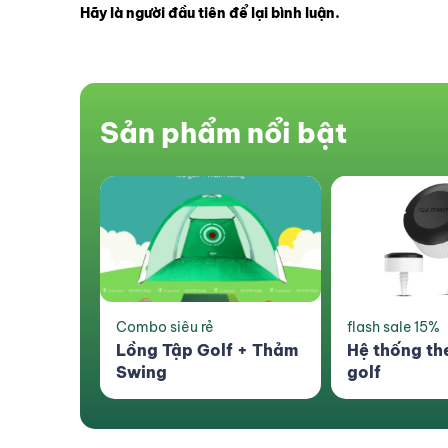
Hãy là người đầu tiên để lại bình luận.
Sản phẩm nổi bật
flash sale 15%
Sản phẩm mới
f + Thảm
Hệ thống theo dõi gậy
Túi Đựng Đồ
golf