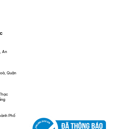
c
, An
Hoà, Quận
 Thạc
ẵng
Thành Phố