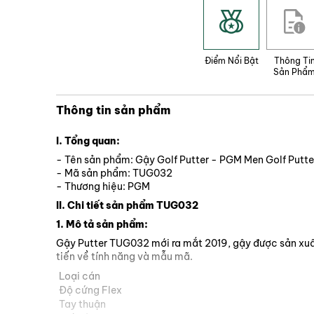
khác tại Việt Nam.
- Các sản phẩm của Max Golf được 
Điểm Nổi Bật
Thông Ti
Sản Phẩ
Thông tin sản phẩm
I. Tổng quan:
- Tên sản phẩm: Gậy Golf Putter - PGM Men Golf Putt
- Mã sản phẩm: TUG032
- Thương hiệu: PGM
II. Chi tiết sản phẩm TUG032
1. Mô tả sản phẩm:
Gậy Putter TUG032 mới ra mắt 2019, gậy được sản xuất 
tiến về tính năng và mẫu mã.
Loại cán
Độ cứng Flex
Tay thuận