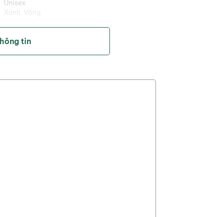
Unisex
Xanh, Vàng
Góc Lie
700g
34
thông tin
3
72
04, xử lý công nghệ CNC.
m chống gỉ.
 lực ma sát tăng độ bám giúp người chơi dễ
ắm đánh của các Golfer.
ông nghệ sơn tĩnh điện siêu bền.
n tự động (đảm bảo sự chính xác về thông số kỹ
Graphite.
ảo trên mặt gậy thông qua robot).
n tự động (đảm bảo sự chính xác về thông số kỹ
h sách bảo hành của Max Golf.