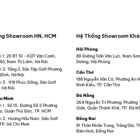
ng Showroom HN, HCM
Hệ Thống Showroom Khá
Hải Phòng
1: 20 BT 10 - KĐT Vân Canh,
88 Đường Trần Văn Lực, Nam Sơn
 Bô, Nam Từ Liêm, Hà Nội.
Dương, Hải Phòng
2: Tầng 2, Sân Tập Golf Phương
Cần Thơ
Đình, Hà Nội
188 Nguyễn Văn Cừ, Phường An 
3 : 918 Phúc Đồng, Sân Golf
Ninh Kiều, TP. Cần Thơ
, Hà Nội.
Đà Nẵng
hí Minh
264 Nguyễn Tri Phương, Phường
1 : Số 15, Đường Số 3 Phường
Gián, Quận Thanh Khê, TP. Đà N
ọ, Quận Thủ Đức, TP. HCM
2 : Hoàng Hữu Nam, Sân Golf
Đồng Nai
TP. Hồ Chí Minh
81 Thân Nhân Trung, Trảng Dài, 
Biên Hoà, Đồng Nai