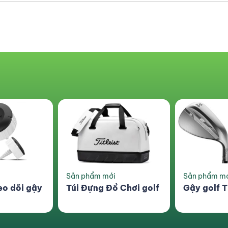
Sản phẩm mới
Combo siêu 
 Chơi golf
Gậy golf Titliest SM8
Lồng Tập 
Swing