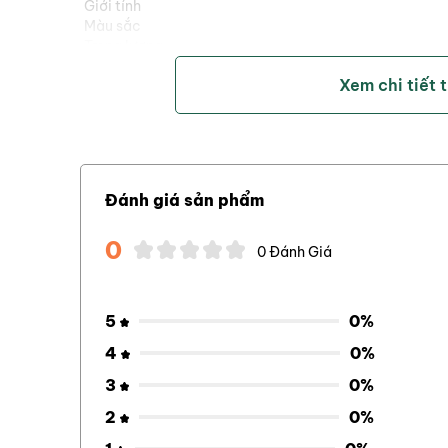
Giới tính
Màu sắc
Trọng lượng
Độ dài
Xem chi tiết 
Góc Loft
Góc Lie
- Cán gậy: Làm bằng Cacbon.
- Đầu gậy: Làm bằng thép đúc nguyên khối không gỉ 3
- Thân gậy: Làm bằng thép bên ngoài mạ một lớp cro
- Tay nắm: Làm bằng cao su, cấu trúc tổ ong làm giảm
Đánh giá sản phẩm
đánh hơn.
- Cổ đầu gậy nghiêng có thể tăng cường khả năng ng
- Sử dụng công nghệ mạ crom siêu bền trên cán gậy, c
0
0 Đánh Giá
- Công nghệ lắp ráp gậy thông qua hệ thống điều khiể
thuật).
2. Công nghệ sản xuất:
5
0%
- Công nghệ mạ Crom siêu bền trên cán gậy thép.
- Công nghệ chế tạo và sơn phủ cao cấp trên cán gậy 
4
0%
- Sử dụng công nghệ CNC (cắt nét chính xác và tinh x
3
0%
- Công nghệ lắp ráp gậy thông qua hệ thống điều khiể
thuật).
2
0%
3. Chính sách bảo hành:
Bảo hành 12 tháng theo chín