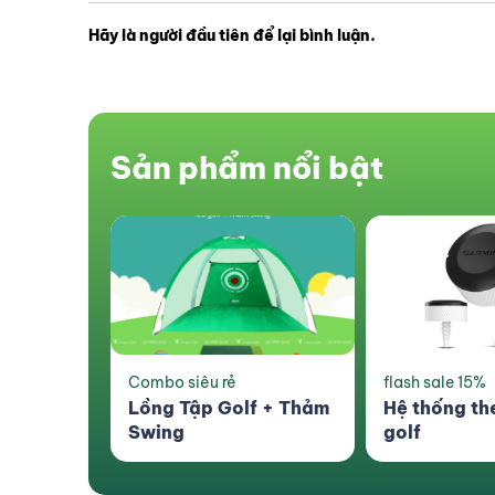
Hãy là người đầu tiên để lại bình luận.
Sản phẩm nổi bật
flash sale 15%
Sản phẩm mới
f + Thảm
Hệ thống theo dõi gậy
Túi Đựng Đồ
golf