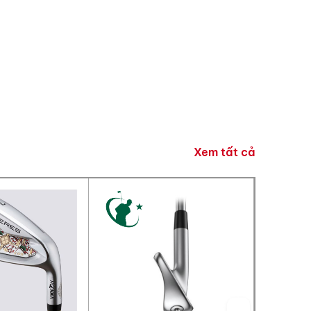
NGAY!
ực tiếp vào số
g cho đơn hàng
Xem tất cả
ảo mật của GreenGolf