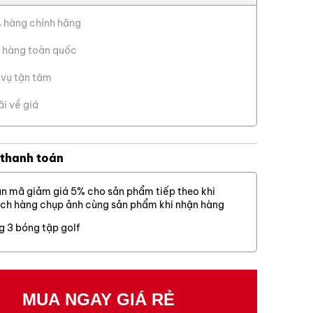
Cỏ thật
 hàng chính hãng
Cỏ nhân tạo
 hàng toàn quốc
Cỏ sân golf
X Đóng
 vụ tận tâm
Lưới golf
h hơn.
ãi về giá
Dịch vụ khác
thuật).
 thanh toán
n mã giảm giá 5% cho sản phẩm tiếp theo khi
ch hàng chụp ảnh cùng sản phẩm khi nhận hàng
g 3 bóng tập golf
thuật).
g hiệu đồ golf