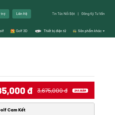
m
 trợ
Liên Hệ
Tin Tức Nổi Bật
Đăng Ký Tư Vấn
olf
Golf 3D
Thiết bị điện tử
Sản phẩm khác
Túi golf
Dụng cụ sân tập golf
Thiết bị sân golf
Combo tập golf
iến về tính
Khoá học
85,000
đ
3,675,000 đ
24% GIẢM
Đặt sân
Thiết kế bản vẽ
olf Cam Kết