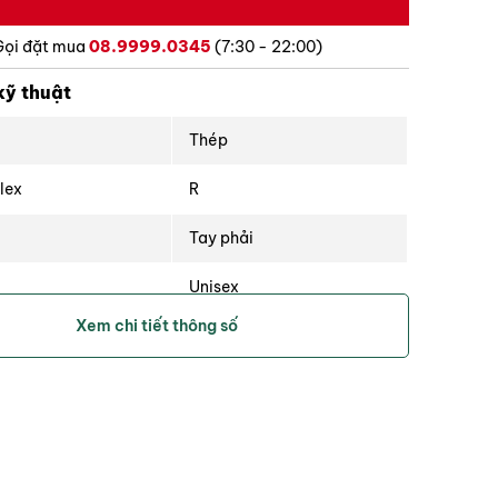
Gọi đặt mua
08.9999.0345
(7:30 - 22:00)
kỹ thuật
Thép
lex
R
Tay phải
Unisex
Xem chi tiết thông số
Xanh, Vàng
ng
700g
34
3