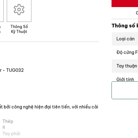
niêm yết giá công khai theo yêu cầu của Nhà Cung Cấp
Thông số 
n
Thông Số
m
Kỹ Thuật
Loại cán
Độ cứng F
Tay thuận
er - TUG032
Giới tính
Màu sắc
Trọng lượ
bởi công nghệ hiện đại tiên tiến, với nhiều cải
Độ dài
Thép
R
Tay phải
Góc Loft