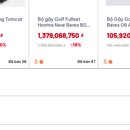
ullset
Bộ Gậy Golf HONMA
Gậy Sắt P
eres B07
Beres 08 Aizu 2S Lady
p
(11 gậy)
,750
105,920,000
41,550
đ
đ
-19%
-20%
132,400,000
đ
5
5
Đã bán 47
Đã bán 53