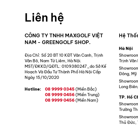
Liên hệ
CÔNG TY TNHH MAXGOLF VIỆT
Hệ Thố
NAM - GREENGOLF SHOP.
Hà Nội
Địa Chỉ: Số 20 BT 10 KĐT Vân Canh, Trịnh
Showroom 
Văn Bô, Nam Từ Liêm, Hà Nội.
Trịnh Văn
MST/ĐKKD/QĐTL: 0109380247_do Sở Kế
Showroom 
Hoạch Và Đầu Tư Thành Phố Hà Nội Cấp
Đông, Mỹ 
Ngày 15/10/2020
Showroom 
Long Biên
Hotline:
08 9999 0345
(Miền Bắc)
08 9999 0456
(Miền Trung)
TP. Hồ C
08 9999 0456
(Miền Nam)
Showroom 
Trường Th
Showroom 
Thủ Đức, 