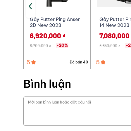
Anser
Gậy Putter Ping Tomcat
Bộ gậy Golf F
14 New 2023
Honma New B
5 Sao Cao Cấ
7,080,000
1,379,068
đ
-20%
8,850,000
1,705,555,000
đ
đ
5
5
Đã bán 40
Đã bán 58
Bình luận