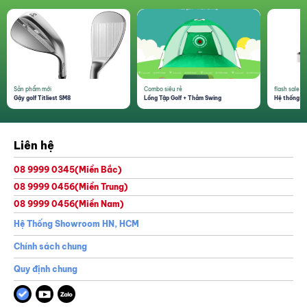
Sản phẩm mới
Combo siêu rẻ
flash sale 1
Gậy golf Titliest SM8
Lồng Tập Golf + Thảm Swing
Hệ thống th
Liên hệ
08 9999 0345
(Miền Bắc)
08 9999 0456
(Miền Trung)
08 9999 0456
(Miền Nam)
Hệ Thống Showroom HN, HCM
Chính sách chung
Quy định chung