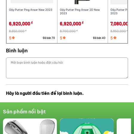
Gậy Putter Ping Anser New 2023
Gậy Putter Ping Anser 2D New
Gậy Putter Ping 
2023
2023
6,920,000
6,920,000
7,080,000
đ
đ
đ
8,650,000
8,700,000
8,850,000
đ
đ
đ
5
5
5
Đã bán 70
Đã bán 40
Bình luận
Hãy là người đầu tiên để lại bình luận.
Sản phẩm nổi bật