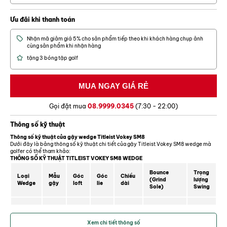
L-Grind:
L Grind là tùy chọn độ boune thấp nhất trong dòng gậy. Đế,
mũi gậy và cạnh kéo dài cho phép khả năng linh hoạt tối đa.
Ưu đãi khi thanh toán
Nhận mã giảm giá 5% cho sản phẩm tiếp theo khi khách hàng chụp ảnh
cùng sản phẩm khi nhận hàng
tặng 3 bóng tập golf
Gọi đặt mua
08.9999.0345
(7:30 - 22:00)
Thông số kỹ thuật
Thông số kỹ thuật của gậy wedge Titleist Vokey SM8
Dưới đây là bảng thông số kỹ thuật chi tiết của gậy Titleist Vokey SM8 wedge mà
golfer có thể tham khảo:
THÔNG SỐ KỸ THUẬT TITLEIST VOKEY SM8 WEDGE
Bounce
Trọng
Loại
Mẫu
Góc
Góc
Chiều
(Grind
lượng
Wedge
gậy
loft
lie
dài
Sole)
Swing
35,75
PW
46 °
46 °
64 °
10 ° (F)
D3
"
Xem chi tiết thông số