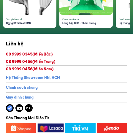
Sản phẩm mới
Combo siêu rẻ
flash sale 1
Gậy golf Titliest SM8
Lồng Tập Golf + Thảm Swing
Hệ thống th
Liên hệ
08 9999 0345
(Miền Bắc)
08 9999 0456
(Miền Trung)
08 9999 0456
(Miền Nam)
Hệ Thống Showroom HN, HCM
Chính sách chung
Quy định chung
Sàn Thương Mại Điện Tử