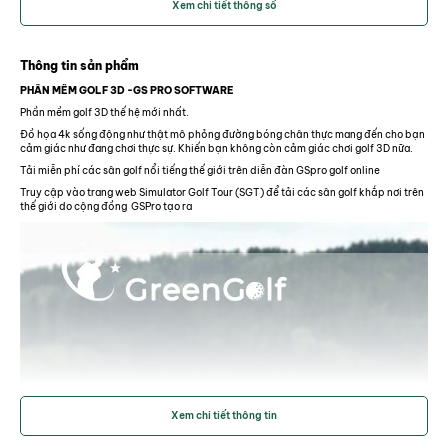
Xem chi tiết thông số
Thông tin sản phẩm
PHẦN MỀM GOLF 3D -GS PRO SOFTWARE
Phần mềm golf 3D thế hệ mới nhất.
Đồ họa 4k sống động như thật mô phỏng đường bóng chân thực mang đến cho bạn
cảm giác như đang chơi thực sự. Khiến bạn không còn cảm giác chơi golf 3D nữa.
Tải miễn phí các sân golf nổi tiếng thế giới trên diễn đàn GSpro golf online
Truy cập vào trang web Simulator Golf Tour (SGT) để tải các sân golf khắp nơi trên
thế giới do cộng đồng GSPro tạo ra
Đánh giá
PHẦN MỀM GS PRO - PMG159
PHẦN MỀM GS PRO - PMG159
0 đ
Số lượng:
-
+
Sản phẩm có sẵn
Có 2 sự lựa chọn cho bạn khi mua phần mềm:
Subscription License
Xem chi tiết thông tin
Thêm vào giỏ hàng
Mua ngay
Thanh toán một lần mỗi năm và luôn có phiên bản GSPro tốt nhất. Tương tự