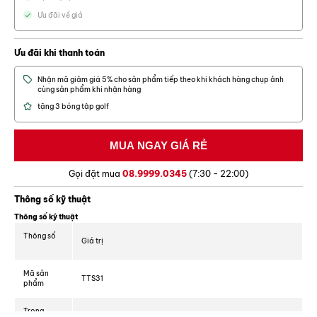
Ưu đãi về giá
+ Lớp cỏ dày 10mm
Ưu đãi khi thanh toán
Nhận mã giảm giá 5% cho sản phẩm tiếp theo khi khách hàng chụp ảnh
cùng sản phẩm khi nhận hàng
tặng 3 bóng tập golf
Gọi đặt mua
08.9999.0345
(7:30 - 22:00)
Thông số kỹ thuật
Thông số kỹ thuật
Thông số
Giá trị
2. Chất liệu
Mã sản
TTS31
phẩm
- Đế thảm làm bằng cao su cao cấp đàn hồi rất tốt (hay còn được gọi là đế
Eva).
Trọng
2.25 kg
- Lớp thảm cỏ là cỏ nhân tạo cao cấp, mềm mịn.