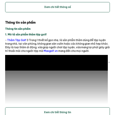
lượng
Xem chi tiết thông số
- Bóng gắn thảm là bóng nhựa đặc ruột.
Năm sản
2023
xuất
Thông tin sản phẩm
Đối tượng
Nam & Nữ
sử dụng
Thông tin sản phẩm
1. Mô tả sản phẩm thảm tập golf
Mặt cỏ, đế cao su, thanh bóng nhựa xoay 360, quả bóng
-
Thảm Tập Golf
3 Trong 1 thiết kế gọn nhẹ, là sản phẩm thảm dùng để tập luyện
Cấu tạo
nhựa dây dài, tee cao su ngắn
trong nhà, tại văn phòng, không gian sân vườn hoặc các không gian nhỏ hẹp khác.
Đây là loại thảm di động, vừa giúp người chơi tập luyện, vừa mang lại phút giây giải
trí thoải mái cho người tập mà
Maxgolf.vn
mang đến cho mọi người.
Màu sắc
Xanh cỏ + Đế cao su đen
Đánh giá
Kích thước
cỏ dày 10mm, kích thước thảm kích thước 47*23*2cm,
-
Thảm Tập Swing Golf 3 Trong 1 - Thảm Green Power -
TTS31
Thảm Tập Swing Golf 3 Trong 1 - Thảm Green
Power - TTS31
650,000 đ
Số lượng:
-
+
Sản phẩm có sẵn
Thêm vào giỏ hàng
Mua ngay
Xem chi tiết thông tin