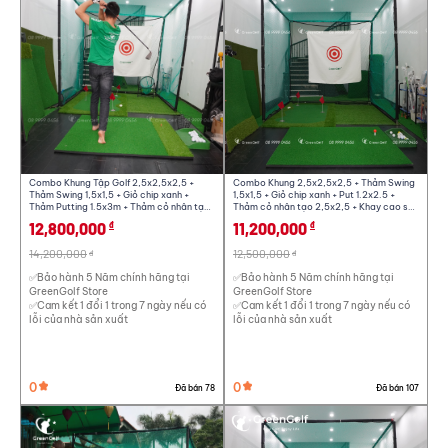
Combo Khung Tập Golf 2,5x2,5x2,5 +
Combo Khung 2,5x2,5x2,5 + Thảm Swing
Thảm Swing 1,5x1,5 + Giỏ chip xanh +
1,5x1,5 + Giỏ chip xanh + Put 1.2x2.5 +
Thảm Putting 1.5x3m + Thảm cỏ nhân tạo
Thảm cỏ nhân tạo 2,5x2,5 + Khay cao su
2,5x2,5m + Khay đựng bóng cao su + 25
+ 25 bóng - CBKL11.2
12,800,000
11,200,000
đ
đ
bóng + Giỏ đựng bóng - CBKL12.8
14,200,000
12,500,000
đ
đ
✅Bảo hành 5 Năm chính hãng tại
✅Bảo hành 5 Năm chính hãng tại
GreenGolf Store
GreenGolf Store
✅Cam kết 1 đổi 1 trong 7 ngày nếu có
✅Cam kết 1 đổi 1 trong 7 ngày nếu có
lỗi của nhà sản xuất
lỗi của nhà sản xuất
0
0
Đã bán 78
Đã bán 107