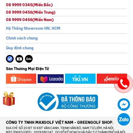
08 9999 0345
(Miền Bắc)
08 9999 0456
(Miền Trung)
08 9999 0456
(Miền Nam)
Hệ Thống Showroom HN, HCM
Chính sách chung
Quy định chung
Sàn Thương Mại Điện Tử
CÔNG TY TNHH MAXGOLF VIỆT NAM - GREENGOLF SHOP.
ĐỊA CHỈ: SỐ 20 BT 10 KĐT VÂN CANH, TRỊNH VĂN BÔ, NAM TỪ LIÊM, HÀ NỘI.
MST/ĐKKD/QĐTL: 0109380247_DO SỞ KẾ HOẠCH VÀ ĐẦU TƯ THÀNH PHỐ HÀ NỘI