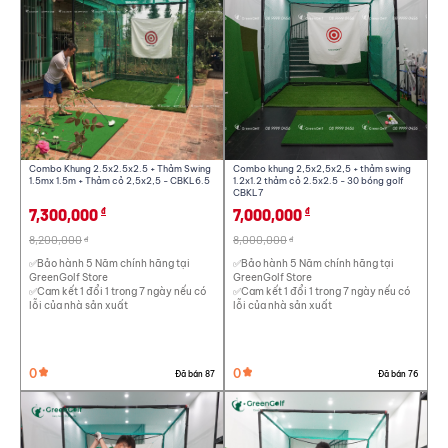
Combo Khung 2.5x2.5x2.5 + Thảm Swing
Combo khung 2,5x2,5x2,5 + thảm swing
1.5mx 1.5m + Thảm cỏ 2,5x2,5 - CBKL6.5
1.2x1.2 thảm cỏ 2.5x2.5 - 30 bóng golf
CBKL7
7,300,000
7,000,000
đ
đ
8,200,000
8,000,000
đ
đ
✅Bảo hành 5 Năm chính hãng tại
✅Bảo hành 5 Năm chính hãng tại
GreenGolf Store
GreenGolf Store
✅Cam kết 1 đổi 1 trong 7 ngày nếu có
✅Cam kết 1 đổi 1 trong 7 ngày nếu có
lỗi của nhà sản xuất
lỗi của nhà sản xuất
Tất cả
Combo lều golf 1tr - 5tr
0
0
Đã bán 87
Đã bán 76
Combo lồng golf 3tr-8tr
Combo khung golf 2x0.5m, 2.5x1m từ 4tr-9tr
Thể loại
Xuất xứ