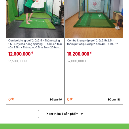
Combo khung golf 2.5x2.5 + Thảm swing
Combo khung tập golf 2.5x2.5x2.5 +
1.5 + Máy nhả bóng tự động + Thảm cỏ trải
thảm put chip swing 2.5mx4m _ CBKL12
sàn 2.5m + Thảm put 0.5mx3m + 25 bóng
golf
12,300,000
13,200,000
đ
đ
13,500,000
14,000,000
đ
đ
0
0
Đã bán 96
Đã bán 136
Xem thêm
1
sản phẩm