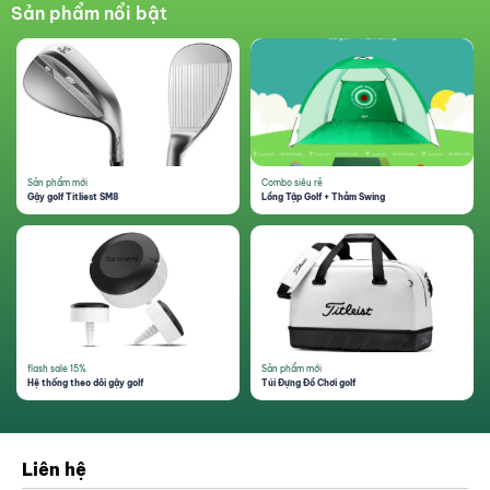
Sản phẩm nổi bật
Sản phẩm mới
Combo siêu rẻ
Gậy golf Titliest SM8
Lồng Tập Golf + Thảm Swing
flash sale 15%
Sản phẩm mới
Hệ thống theo dõi gậy golf
Túi Đựng Đồ Chơi golf
Liên hệ