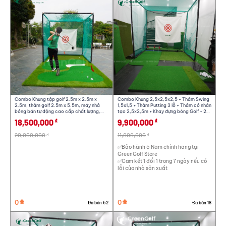
X Đóng
Combo Khung tập golf 2.5m x 2.5m x
Combo Khung 2,5x2,5x2,5 + Thảm Swing
2.5m, thảm golf 2.5m x 5.5m, máy nhả
1,5x1,5 + Thảm Putting 3 lỗ + Thảm cỏ nhân
bóng bán tự động cao cấp chất lượng,
tạo 2,5x2,5m + Khay đựng bóng Golf + 25
tập luyện tại nhà hiệu quả. CBKL17
bóng + Giỏ đựng bóng - CBKL9.9
18,500,000
9,900,000
đ
đ
20,000,000
11,000,000
đ
đ
✅Bảo hành 5 Năm chính hãng tại
GreenGolf Store
✅Cam kết 1 đổi 1 trong 7 ngày nếu có
lỗi của nhà sản xuất
0
0
Đã bán 62
Đã bán 18