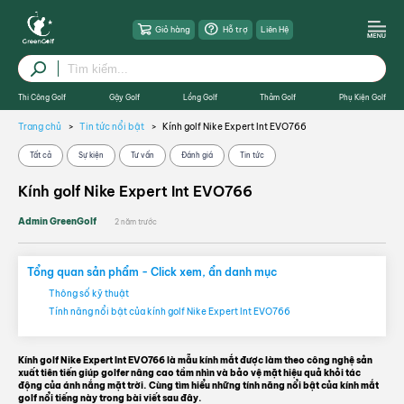
Giỏ hàng
Hỗ trợ
Liên Hệ
Thi Công Golf
Gậy Golf
Lồng Golf
Thảm Golf
Phụ Kiện Golf
Trang chủ
Tin tức nổi bật
Kính golf Nike Expert Int EVO766
Tất cả
Sự kiện
Tư vấn
Đánh giá
Tin tức
Kính golf Nike Expert Int EVO766
Admin GreenGolf
2 năm trước
Tổng quan sản phẩm - Click xem, ẩn danh mục
Thông số kỹ thuật
Tính năng nổi bật của kính golf Nike Expert Int EVO766
Kính golf Nike Expert Int EVO766 là mẫu kính mắt được làm theo công nghệ sản
xuất tiên tiến giúp golfer nâng cao tầm nhìn và bảo vệ mặt hiệu quả khỏi tác
động của ánh nắng mặt trời. Cùng tìm hiểu những tính năng nổi bật của kính mắt
golf nổi tiếng này trong bài viết sau đây.