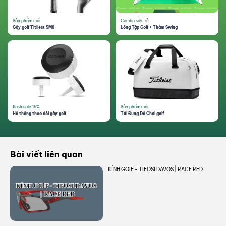
Thông tin của bạn sẽ được bảo mật theo chính sách bảo mật của GreenGolf
Sản phẩm mới
Combo siêu rẻ
Gậy golf Titliest SM8
Lồng Tập Golf + Thảm Swing
flash sale 15%
Sản phẩm mới
Hệ thống theo dõi gậy golf
Túi Đựng Đồ Chơi golf
Bài viết liên quan
KÍNH GOlF - TIFOSI DAVOS | RACE RED