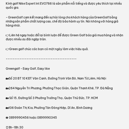
Kính golf Nike Expert Int EVO766 là sản phẩm nổi tiếng và được yêu thích tại nhiều
quốc gia.
- GreenGolf cam kết mang đến sự hài lòng cho khách hàng của GreenGolf bằng
những sản phẩm chất lượng cao, chế độ bảo hành uy tín. Nói không với hàng giả
hàng nhái.
👉Liên hệ ngay hoặc để lại bình luận để được Green Golf báo giá mua hàng và nhận
được nhiều ưu đãi ngập tràn.
👉Green golf chúc các bạn có một ngày làm việc hiệu quả.
-----------------------------------------
Greengolf - Easy Golf, Easy like
🏡Số 20 BT 10 KĐT Vân Canh, Đường Trịnh Văn Bô, Nam Từ Liêm, Hà Nội
🏡264 Nguyễn Tri Phương, Phường Thạc Gián, Quận Thanh Khê, TP. Đà Nẵng
🏡 Số 15, Đường Số 3 Phường Trường Thọ, Quận Thủ Đức, TP. HCM
🏡106 Đoàn Thị Kia, Phường Tân Đông Hiệp, Dĩ An, Bình Dương
☎️ 0899990456 hoặc 0899990345
⏰8h-18h:30