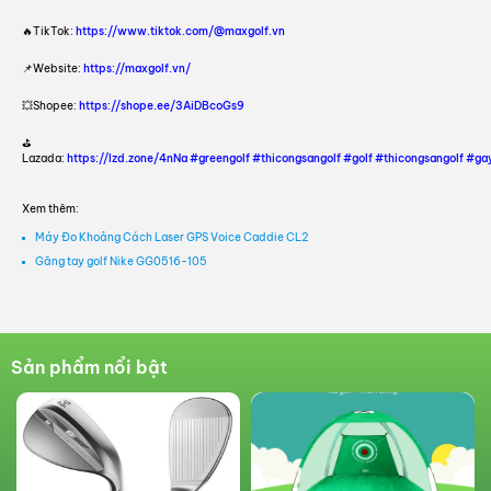
🔥TikTok:
https://www.tiktok.com/@maxgolf.vn
📌Website:
https://maxgolf.vn/
💥Shopee:
https://shope.ee/3AiDBcoGs9
⛳
Lazada:
https://lzd.zone/4nNa
#greengolf
#thicongsangolf
#golf
#thicongsangolf
#ga
Xem thêm:
Máy Đo Khoảng Cách Laser GPS Voice Caddie CL2
Găng tay golf Nike GG0516-105
GIẬT VOUCHER NGAY!
Voucher sẽ được GreenGolf gửi trực tiếp vào số điện thoại bạn cung
cấp (Áp dụng cho đơn hàng trên 1.000.000VNĐ)
Sản phẩm nổi bật