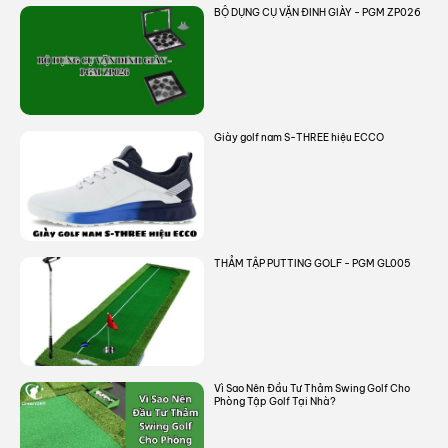
BỘ DỤNG CỤ VẶN ĐINH GIÀY - PGM ZP026
Giày golf nam S-THREE hiệu ECCO
THẢM TẬP PUTTING GOLF - PGM GL005
Vì Sao Nên Đầu Tư Thảm Swing Golf Cho
Phòng Tập Golf Tại Nhà?