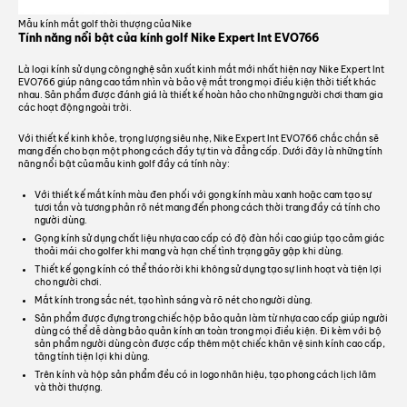
Mẫu kính mắt golf thời thượng của Nike
Tính năng nổi bật của kính golf Nike Expert Int EVO766
Là loại kính sử dụng công nghệ sản xuất kinh mắt mới nhất hiện nay Nike Expert Int
EVO766 giúp nâng cao tầm nhìn và bảo vệ mắt trong mọi điều kiện thời tiết khác
nhau. Sản phẩm được đánh giá là thiết kế hoàn hảo cho những người chơi tham gia
các hoạt động ngoài trời.
Với thiết kế kinh khỏe, trọng lượng siêu nhẹ, Nike Expert Int EVO766 chắc chắn sẽ
mang đến cho bạn một phong cách đầy tự tin và đẳng cấp. Dưới đây là những tính
năng nổi bật của mẫu kinh golf đầy cá tính này:
Với thiết kế mắt kính màu đen phối với gọng kính màu xanh hoặc cam tạo sự
tươi tắn và tương phản rõ nét mang đến phong cách thời trang đầy cá tính cho
người dùng.
Gọng kính sử dụng chất liệu nhựa cao cấp có độ đàn hồi cao giúp tạo cảm giác
thoải mái cho golfer khi mang và hạn chế tình trạng gãy gập khi dùng.
Thiết kế gọng kính có thể tháo rời khi không sử dụng tạo sự linh hoạt và tiện lợi
cho người chơi.
Mắt kính trong sắc nét, tạo hình sáng và rõ nét cho người dùng.
Sản phẩm được đựng trong chiếc hộp bảo quản làm từ nhựa cao cấp giúp người
dùng có thể dễ dàng bảo quản kính an toàn trong mọi điều kiện. Đi kèm với bộ
sản phẩm người dùng còn được cấp thêm một chiếc khăn vệ sinh kính cao cấp,
tăng tính tiện lợi khi dùng.
Trên kính và hộp sản phẩm đều có in logo nhãn hiệu, tạo phong cách lịch lãm
và thời thượng.