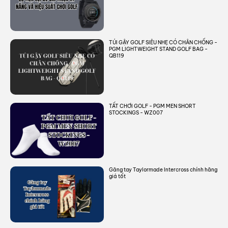
TÚI GẬY GOLF SIÊU NHẸ CÓ CHÂN CHỐNG -
PGM LIGHTWEIGHT STAND GOLF BAG -
QB119
TẤT CHƠI GOLF - PGM MEN SHORT
STOCKINGS - WZ007
Găng tay Taylormade Intercross chính hãng
giá tốt