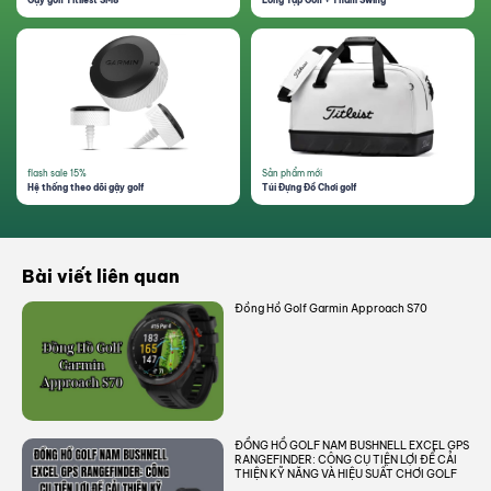
flash sale 15%
Sản phẩm mới
Hệ thống theo dõi gậy golf
Túi Đựng Đồ Chơi golf
Bài viết liên quan
Đồng Hồ Golf Garmin Approach S70
ĐỒNG HỒ GOLF NAM BUSHNELL EXCEL GPS
RANGEFINDER: CÔNG CỤ TIỆN LỢI ĐỂ CẢI
THIỆN KỸ NĂNG VÀ HIỆU SUẤT CHƠI GOLF