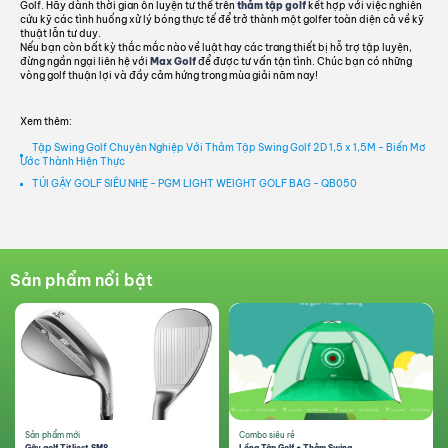
Golf. Hãy dành thời gian ôn luyện tư thế trên
thảm tập golf
kết hợp với việc nghiên
cứu kỹ các tình huống xử lý bóng thực tế để trở thành một golfer toàn diện cả về kỹ
thuật lẫn tư duy.
Nếu bạn còn bất kỳ thắc mắc nào về luật hay các trang thiết bị hỗ trợ tập luyện,
đừng ngần ngại liên hệ với
Max Golf
để được tư vấn tận tình. Chúc bạn có những
vòng golf thuận lợi và đầy cảm hứng trong mùa giải năm nay!
Xem thêm:
Tập Swing Golf Chuyên Nghiệp Với Thảm Tập Swing Golf 2D 1,5 x 1,5M - Biến Mơ
Ước Thành Hiện Thực
TÚI GẬY GOLF SIÊU NHẸ - PGM LIGHT WEIGHT GOLF BAG - QB050
Sản phẩm nổi bật
Sản phẩm mới
Combo siêu rẻ
Gậy golf Titliest SM8
Lồng Tập Golf + Thảm Swing