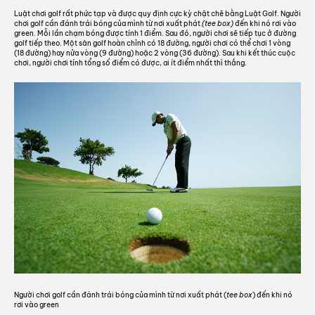
Luật chơi golf rất phức tạp và được quy định cực kỳ chặt chẽ bằng Luật Golf. Người
chơi golf cần đánh trái bóng của mình từ nơi xuất phát
(tee box)
đến khi nó rơi vào
green. Mỗi lần chạm bóng được tính 1 điểm. Sau đó, người chơi sẽ tiếp tục ở đường
golf tiếp theo. Một sân golf hoàn chỉnh có 18 đường, người chơi có thể chơi 1 vòng
(18 đường) hay nửa vòng (9 đường) hoặc 2 vòng (36 đường). Sau khi kết thúc cuộc
chơi, người chơi tính tổng số điểm có được, ai ít điểm nhất thì thắng.
Người chơi golf cần đánh trái bóng của mình từ nơi xuất phát (
tee box
) đến khi nó
rơi vào green