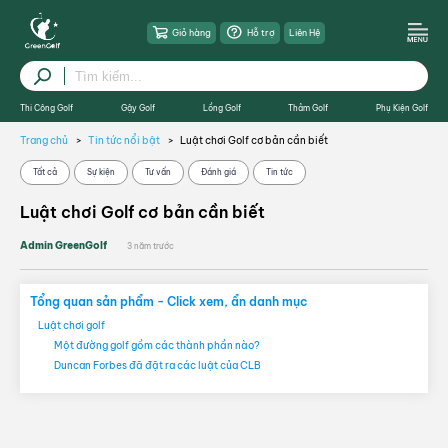
Giỏ hàng
Hỗ trợ
Liên Hệ
Thi Công Golf
Gậy Golf
Lồng Golf
Thảm Golf
Phụ Kiện Golf
Trang chủ
Tin tức nổi bật
Luật chơi Golf cơ bản cần biết
Tất cả
Sự kiện
Tư vấn
Đánh giá
Tin tức
Luật chơi Golf cơ bản cần biết
Admin GreenGolf
3 năm trước
Tổng quan sản phẩm - Click xem, ẩn danh mục
Luật chơi golf
Một đường golf gồm các thành phần nào?
Duncan Forbes đã đặt ra các luật của CLB